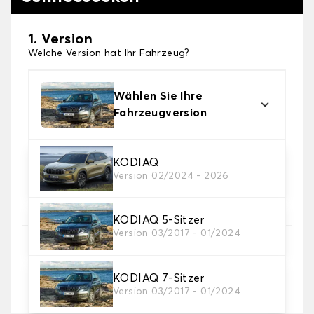
1. Version
Welche Version hat Ihr Fahrzeug?
Wählen Sie Ihre
Fahrzeugversion
2. Finishing Schneesocke
KODIAQ
Version 02/2024 - 2026
Wählen Sie die passenden Schneesocken für Ihre
Bedürfnisse.
KODIAQ 5-Sitzer
Version 03/2017 - 01/2024
3. Dimensionen
Geben Sie Ihre Reifengröße ein
KODIAQ 7-Sitzer
Wo finde ich meine Reifengröße?
Version 03/2017 - 01/2024