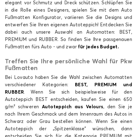
elegant vor Schmutz und Dreck schützen. Schlüpfen Sie
in die Rolle eines Designers, spielen Sie mit dem Auto
Fußmatten für
Fußmatten für
Fußmatten Konfigurator, variieren Sie die Designs und
JAGUAR
JEEP
entwerfen Sie Ihren eigenen Autoteppich! Entdecken Sie
dabei auch unsere Auswahl an Automatten: BEST,
PREMIUM und RUBBER. So finden Sie Ihre passgenauen
Fußmatten fürs Auto - und zwar
für jedes Budget.
Fußmatten für
Fußmatten für
KIA
LANCIA
Treffen Sie Ihre persönliche Wahl für Pkw
Fußmatten
Bei Lovauto haben Sie die Wahl zwischen Automatten
verschiedener Kategorien:
BEST, PREMIUM und
Fußmatten für
Fußmatten für
RUBBER
. Wenn Sie sich beispielsweise für den
LAND ROVER
LEAPMOTOR
Autoteppich BEST entscheiden, kaufen Sie einen 650
g/m² schweren
Autoteppich aus Velours
, den Sie je
nach Ihrem Geschmack und dem Innenraum des Autos in
Schwarz oder Grau bestellen können. Wenn Sie einen
Autoteppich der „Spitzenklasse" wünschen, dann
Fußmatten für
Fußmatten für
LEXUS
LYNK AND CO
entscheiden Sie sich für die Kategorie PREMIUM mit