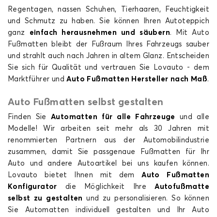
FIAT
FORD
Regentagen, nassen Schuhen, Tierhaaren, Feuchtigkeit
und Schmutz zu haben. Sie können Ihren Autoteppich
ganz
einfach herausnehmen und säubern
. Mit Auto
Fußmatten bleibt der Fußraum Ihres Fahrzeugs sauber
Fußmatten für
Fußmatten für
und strahlt auch nach Jahren in altem Glanz. Entscheiden
HONDA
HYUNDAI
Sie sich für Qualität und vertrauen Sie Lovauto - dem
Marktführer und
Auto Fußmatten Hersteller nach Maß
.
Auto Fußmatten selbst gestalten
Fußmatten für
Fußmatten für
Finden Sie
Automatten für alle Fahrzeuge
und alle
INFINITI
ISUZU
Modelle! Wir arbeiten seit mehr als 30 Jahren mit
renommierten Partnern aus der Automobilindustrie
zusammen, damit Sie passgenaue Fußmatten für Ihr
Auto und andere Autoartikel bei uns kaufen können.
Lovauto bietet Ihnen mit dem
Auto Fußmatten
Fußmatten für
Fußmatten für
Konfigurator
die Möglichkeit Ihre
JAC
JAECOO
Autofußmatte
selbst zu gestalten
und zu personalisieren. So können
Sie Automatten individuell gestalten und Ihr Auto