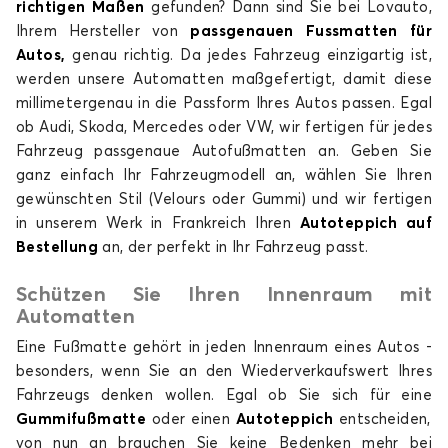
richtigen Maßen
gefunden? Dann sind Sie bei Lovauto,
Ihrem Hersteller von
passgenauen Fussmatten für
Autos,
genau richtig. Da jedes Fahrzeug einzigartig ist,
Fußmatten für
Fußmatten für
CITROEN
CUPRA
werden unsere Automatten maßgefertigt, damit diese
millimetergenau in die Passform Ihres Autos passen. Egal
ob Audi, Skoda, Mercedes oder VW, wir fertigen für jedes
Fahrzeug passgenaue Autofußmatten an. Geben Sie
ganz einfach Ihr Fahrzeugmodell an, wählen Sie Ihren
Fußmatten für
Fußmatten für
gewünschten Stil (Velours oder Gummi) und wir fertigen
DACIA
DODGE
in unserem Werk in Frankreich Ihren
Autoteppich auf
Bestellung
an, der perfekt in Ihr Fahrzeug passt.
Schützen Sie Ihren Innenraum mit
Fußmatten für
Fußmatten für
Automatten
DR
DS
Eine Fußmatte gehört in jeden Innenraum eines Autos -
besonders, wenn Sie an den Wiederverkaufswert Ihres
Fahrzeugs denken wollen. Egal ob Sie sich für eine
Gummifußmatte
oder einen
Autoteppich
entscheiden,
Fußmatten für
Fußmatten für
von nun an brauchen Sie keine Bedenken mehr bei