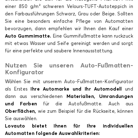
einer 850 g/m² schweren Velours-TUFT-Autoteppich in
den Farbausführungen Schwarz, Grau oder Beige. Sollten
Sie eine besonders einfache Pflege von Automatten
bevorzugen, dann empfehlen wir Ihnen den Kauf einer
Fußmatten für
Fußmatten für
Auto Gummimatte.
Eine Gummifußmatte kann ruckzuck
MASERATI
MAZDA
mit etwas Wasser und Seife gereinigt werden und sorgt
für eine perfekte und saubere Innenausstattung.
Nutzen Sie unseren Auto-Fußmatten-
Fußmatten für
Fußmatten für
Konfigurator
MERCEDES
MG
Wählen Sie mit unserem Auto-Fußmatten-Konfigurator
als Erstes
Ihre Automarke und Ihr Automodell
und
dann aus verschiedenen
Materialien, Umrandungen
und Farben
für die Autofußmatte. Auch aus
Fußmatten für
Fußmatten für
Oberflächen,
wie zum Beispiel für die Rückseite, können
MINI
MITSUBISHI
Sie auswählen.
Lovauto bietet Ihnen für Ihre individuellen
Automatten folgende Auswahlkriterien: