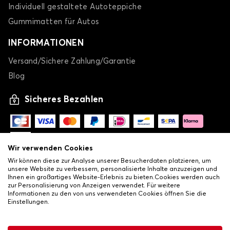
Individuell gestaltete Autoteppiche
Gummimatten für Autos
INFORMATIONEN
Versand/Sichere Zahlung/Garantie
Blog
Sicheres Bezahlen
Wir verwenden Cookies
Wir können diese zur Analyse unserer Besucherdaten platzieren, um
unsere Website zu verbessern, personalisierte Inhalte anzuzeigen und
Ihnen ein großartiges Website-Erlebnis zu bieten.Cookies werden auch
zur Personalisierung von Anzeigen verwendet. Für weitere
Informationen zu den von uns verwendeten Cookies öffnen Sie die
Einstellungen.
-
© Copyright 2026 Lovauto
•
Allgemeine Verkaufsbedingungen