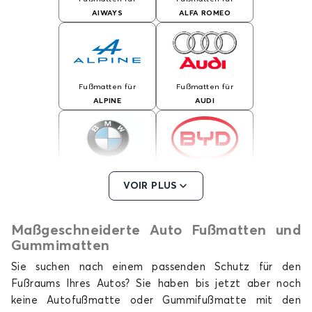
AIWAYS
ALFA ROMEO
Fußmatten für
Fußmatten für
ALPINE
AUDI
Fußmatten für
Fußmatten für
VOIR PLUS
BMW
BYD
Maßgeschneiderte Auto Fußmatten und
Gummimatten
Fußmatten für
Fußmatten für
Sie suchen nach einem passenden Schutz für den
CHEVROLET
CHRYSLER
Fußraums Ihres Autos? Sie haben bis jetzt aber noch
keine Autofußmatte oder Gummifußmatte mit den