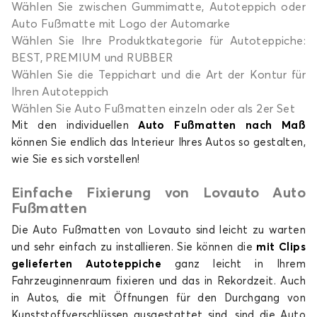
Wählen Sie zwischen Gummimatte, Autoteppich oder
Fußmatten für
Fußmatten für
Auto Fußmatte mit Logo der Automarke
NIO
NISSAN
Wählen Sie Ihre Produktkategorie für Autoteppiche:
BEST, PREMIUM und RUBBER
Wählen Sie die Teppichart und die Art der Kontur für
Ihren Autoteppich
Wählen Sie Auto Fußmatten einzeln oder als 2er Set
Fußmatten für
Fußmatten für
OMODA
OPEL
Mit den individuellen
Auto Fußmatten nach Maß
können Sie endlich das Interieur Ihres Autos so gestalten,
wie Sie es sich vorstellen!
Einfache Fixierung von Lovauto Auto
Fußmatten für
Fußmatten für
Fußmatten
PEUGEOT
POLESTAR
Die Auto Fußmatten von Lovauto sind leicht zu warten
und sehr einfach zu installieren. Sie können die
mit Clips
gelieferten Autoteppiche
ganz leicht in Ihrem
Fahrzeuginnenraum fixieren und das in Rekordzeit. Auch
Fußmatten für
Fußmatten für
in Autos, die mit Öffnungen für den Durchgang von
PORSCHE
RENAULT
Kunststoffverschlüssen ausgestattet sind, sind die Auto