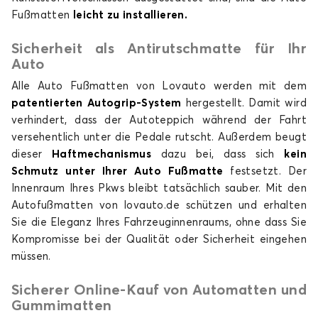
Fußmatten
leicht zu installieren.
Sicherheit als Antirutschmatte für Ihr
Fußmatten für
Fußmatten für
Auto
SAAB
SEAT
Alle Auto Fußmatten von Lovauto werden mit dem
patentierten Autogrip-System
hergestellt. Damit wird
verhindert, dass der Autoteppich während der Fahrt
versehentlich unter die Pedale rutscht. Außerdem beugt
Fußmatten für
Fußmatten für
dieser
Haftmechanismus
dazu bei, dass sich
kein
SERES
SKODA
Schmutz unter Ihrer Auto Fußmatte
festsetzt. Der
Innenraum Ihres Pkws bleibt tatsächlich sauber. Mit den
Autofußmatten von lovauto.de schützen und erhalten
Sie die Eleganz Ihres Fahrzeuginnenraums, ohne dass Sie
Kompromisse bei der Qualität oder Sicherheit eingehen
Fußmatten für
Fußmatten für
SMART
SSANGYONG
müssen.
Sicherer Online-Kauf von Automatten und
Gummimatten