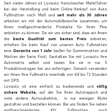
Seit vielen Jahren ist Lovauto französischer Marktführer
Fußmatten für
Fußmatten für
SUBARU
SUZUKI
bei der Herstellung und beim Online-Verkauf von Auto
Fußmatten nach Maß und
seit mehr als 30 Jahren
arbeiten wir mit der Automobilbranche zusammen, um
Ihnen maßgeschneiderte Produkte für Ihren Pkw
anbieten zu können. Da wir uns sicher sind, dass wir Ihnen
Fußmatten für
Fußmatten für
die
beste Qualität zum besten Preis
anbieten,
TESLA
TOYOTA
erhalten Sie beim Kauf von unseren Auto Fußmatten
eine
Garantie von 1 Jahr
(außer für Gummimatten und
Matten der Serie First). Gestalten Sie mit Lovauto Ihre
Automatte selbst und lassen Sie sie in nur 5
Fußmatten für
Fußmatten für
Produktionstagen bei uns anfertigen. Danach versenden
VOLKSWAGEN
VOLVO
wir Ihnen Ihre Fußmatte innerhalb von 48 bis 72 Stunden
mit DPD.
Lovauto ist eine einfach zu bedienende und
völlig
sichere Website,
auf der Sie Ihren Autoteppich und
Fußmatten für
Fußmatten für
viele andere Autozubehöre, in nur wenigen Klicks
XPENG
ZEEKR
gestalten und bestellen können. Bei uns finden Sie neben
maßgeschneiderten Kfz Fußmatten auch