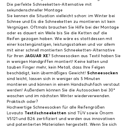
Die perfekte Schneeketten-Alternative mit
sekundenschneller Montage
Sie kennen die Situation vielleicht schon: im Winter bei
Schnee und Eis die Schneeketten zu montieren ist kein
Vergnügen. Oftmals brauchen Sie Hilfe bei der Montage
oder es dauert ein Weile bis Sie die Ketten auf die
Reifen gezogen haben. Wie wäre es stattdessen mit
einer kostengünstigen, leistungsstarken und vor allem
mit einer schnell montierten Schneeketten-Alternative
für Ihren
JAGUAR XE
? Schneesocken aus Textil haben Sie
in wenigen Handgriffen montiert! Keine kalten und
tauben Finger mehr, kein Metall, dass Ihre Felgen
beschädigt, kein übermäßiges Gewicht!
Schneesocken
sind leicht, lassen sich in weniger als 5 Minuten
montieren und können in einem Handschuhfach verstaut
werden! Außerdem können Sie die Autosocken bei 30°
waschen und im nächsten Winter wiederverwenden.
Praktisch oder?
Hochwertige Schneesocken für alle Reifengrößen
Lovauto
Textilschneeketten
sind TÜV sowie Önorm
V5121 und B26 zertifiziert und werden aus innovativen
und patentierten Materialien hergestellt. Wenn Sie sich