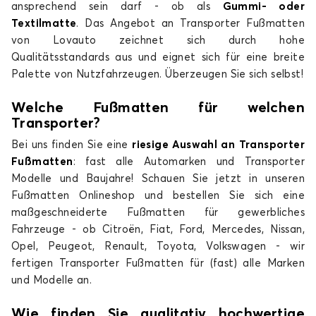
ansprechend sein darf - ob als
Gummi- oder
Textilmatte
. Das Angebot an Transporter Fußmatten
von Lovauto zeichnet sich durch hohe
Qualitätsstandards aus und eignet sich für eine breite
Tansporter fussmatten für TOYOTA PROACE
Palette von Nutzfahrzeugen. Überzeugen Sie sich selbst!
CITY Electric
PROACE Electric
Welche Fußmatten für welchen
Transporter
?
Bei uns finden Sie eine
riesige Auswahl an Transporter
Fußmatten
: fast alle Automarken und Transporter
Modelle und Baujahre! Schauen Sie jetzt in unseren
Fußmatten Onlineshop und bestellen Sie sich eine
maßgeschneiderte Fußmatten für gewerbliches
Tansporter fussmatten für TOYOTA PROACE
Fahrzeuge - ob Citroën, Fiat, Ford, Mercedes, Nissan,
Electric
Opel, Peugeot, Renault, Toyota, Volkswagen - wir
fertigen Transporter Fußmatten für (fast) alle Marken
und Modelle an.
Wie finden Sie qualitativ hochwertige