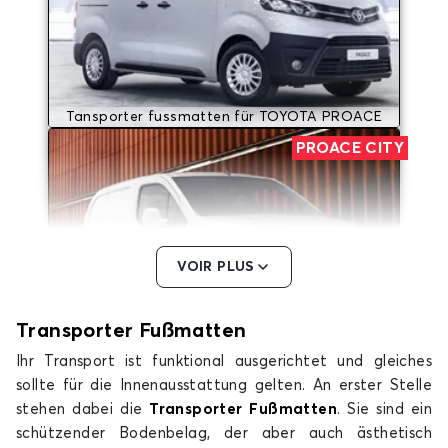
Tansporter fussmatten für TOYOTA PROACE
PROACE CITY
VOIR PLUS
Tansporter fussmatten für TOYOTA PROACE
Transporter Fuß
matten
CITY
Ihr Transport ist funktional ausgerichtet und gleiches
PROACE CITY Electric
sollte für die Innenausstattung gelten. An erster Stelle
stehen dabei die
Transporter Fußmatten
. Sie sind ein
schützender Bodenbelag, der aber auch ästhetisch