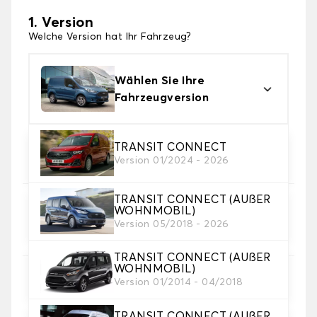
1. Version
Welche Version hat Ihr Fahrzeug?
Wählen Sie Ihre
Fahrzeugversion
2. Material
TRANSIT CONNECT
Version 01/2024 - 2026
Wählen Sie das Material Ihres Autofussmatten
TRANSIT CONNECT (AUßER
3. Set-Auswahl
WOHNMOBIL)
Wählen Sie die Anzahl der Automatten, die Sie
Version 05/2018 - 2026
benötigen.
TRANSIT CONNECT (AUßER
WOHNMOBIL)
4. Teppichfarbe
Version 01/2014 - 04/2018
Wählen Sie die Farbe Ihres Teppichs Utility.
TRANSIT CONNECT (AUßER