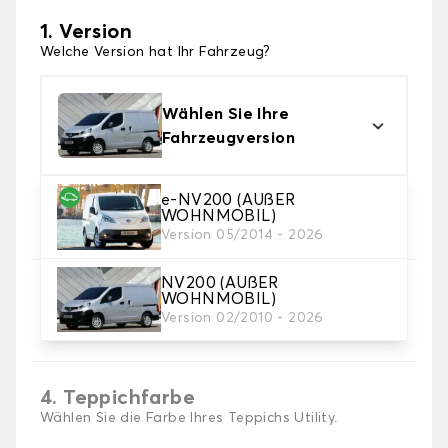
1. Version
Welche Version hat Ihr Fahrzeug?
Wählen Sie Ihre
Fahrzeugversion
e-NV200 (AUßER
2. Material
WOHNMOBIL)
Wählen Sie das Material Ihres Autofussmatten
Version 05/2014 - 2026
NV200 (AUßER
3. Set-Auswahl
WOHNMOBIL)
Wählen Sie die Anzahl der Automatten, die Sie
Version 02/2010 - 2026
benötigen.
4. Teppichfarbe
Wählen Sie die Farbe Ihres Teppichs Utility.