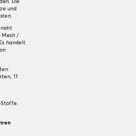
den. Die
tze und
sten.
pnaht
+ Mesh /
Es handelt
von
sten
ten, 11
Stoffe:
Ihren