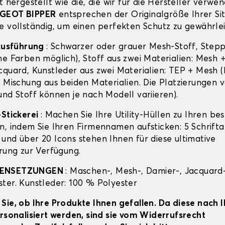
t hergestellt wie die, die wir für die Hersteller verwen
GEOT BIPPER
entsprechen der Originalgröße Ihrer Si
e vollständig, um einen perfekten Schutz zu gewährlei
 Ausführung
: Schwarzer oder grauer Mesh-Stoff, Step
ne Farben möglich), Stoff aus zwei Materialien: Mesh 
cquard, Kunstleder aus zwei Materialien: TEP + Mesh (
e Mischung aus beiden Materialien. Die Platzierungen 
und Stoff können je nach Modell variieren).
-Stickerei
: Machen Sie Ihre Utility-Hüllen zu Ihren be
n, indem Sie Ihren Firmennamen aufsticken: 5 Schriftar
und über 20 Icons stehen Ihnen für diese ultimative
erung zur Verfügung.
MENSETZUNGEN
: Maschen-, Mesh-, Damier-, Jacquard-
ter. Kunstleder: 100 % Polyester
Sie, ob Ihre Produkte Ihnen gefallen. Da diese nach 
ersonalisiert werden, sind sie vom Widerrufsrecht