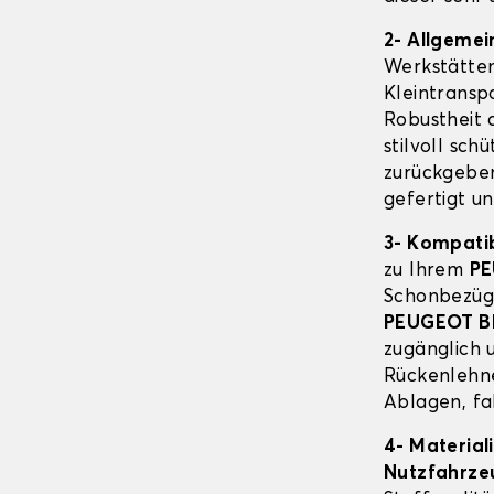
2- Allgeme
Werkstätten
Kleintransp
Robustheit 
stilvoll sc
zurückgeben
gefertigt u
3- Kompatib
zu Ihrem
PE
Schonbezüge
PEUGEOT B
zugänglich 
Rückenlehn
Ablagen, fa
4- Material
Nutzfahrz