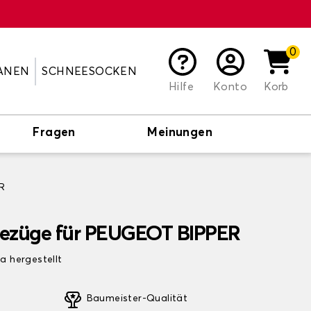
0
ANEN
SCHNEESOCKEN
Hilfe
Konto
Korb
Fragen
Meinungen
R
zbezüge für PEUGEOT BIPPER
pa hergestellt
Baumeister-Qualität