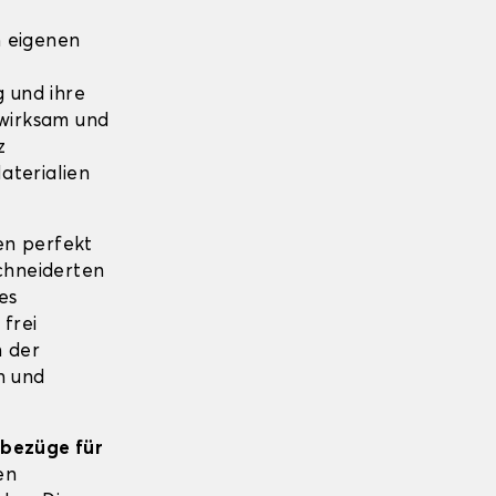
n eigenen
g und ihre
 wirksam und
z
aterialien
en perfekt
chneiderten
es
frei
n der
n und
zbezüge für
en