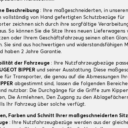
ine Beschreibung
: Ihre maßgeschneiderten, in unsere
 vollständig von Hand gefertigten Schutzbezüge für
orter zeichnen sich durch ihre sorgfältige Verarbeitun
aus. So können Sie die Sitze Ihres neuen Lieferwagens
hützen oder Ihrem Geschäftsfahrzeug seinen alten Glan
. Sie sind aus hochwertigen und widerstandsfähigen M
nd haben 2 Jahre Garantie.
ilität der Fahrzeuge
: Ihre Nutzfahrzeugbezüge pass
UGEOT BIPPER
und seiner Ausstattung. Diese maßges
 für Transporter, die genau auf die Abmessungen Ihr
IPPER
abgestimmt sind, lassen die folgenden Bereiche 
und nutzbar: Die Durchgänge für die Griffe zum Kippe
en, Die Armlehnen, Den Zugang zu den Ablagefächer
lls Ihr Fahrzeug über solche verfügt.
ien, Farben und Schnitt Ihrer maßgeschneiderten Sit
euge
: Ihre Nutzfahrzeugbezüge werden aus der gleich