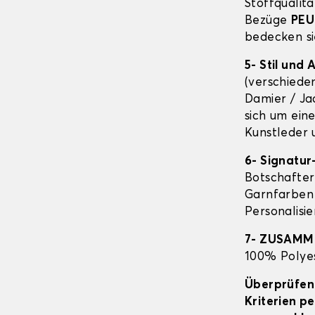
Stoffqualitä
Bezüge
PEU
bedecken si
5- Stil und
(verschiede
Damier / Ja
sich um ein
Kunstleder 
6- Signatur
Botschafter
Garnfarben 
Personalisi
7- ZUSAM
100% Polyes
Überprüfen 
Kriterien p