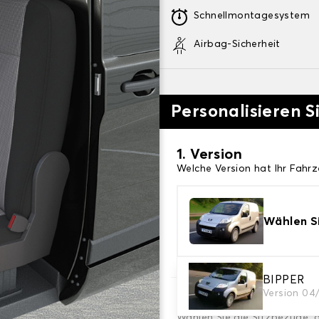
Schnellmontagesystem
Airbag-Sicherheit
Personalisieren S
1. Version
Welche Version hat Ihr Fahr
Wählen Si
BIPPER
Version 04
2. Satz von Bezügen
Wählen Sie die Sitzbezüge, 