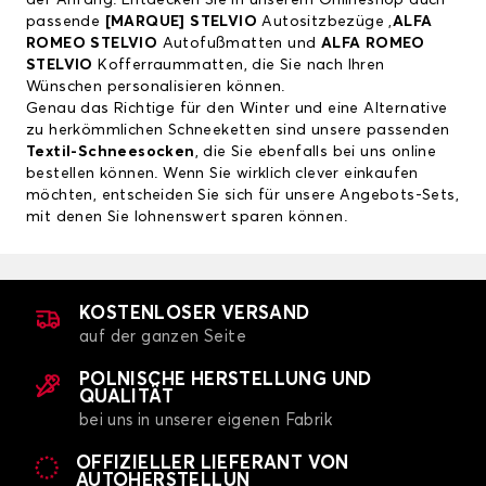
der Anfang. Entdecken Sie in unserem Onlineshop auch
passende
[
MARQUE] STELVIO
Autositzbezüge
,
ALFA
ROMEO STELVIO
Autofußmatten
und
ALFA ROMEO
STELVIO
Kofferraummatten
, die Sie nach Ihren
Wünschen personalisieren können.
Genau das Richtige für den Winter und eine Alternative
zu herkömmlichen Schneeketten sind unsere passenden
Textil-Schneesocken
, die Sie ebenfalls bei uns online
bestellen können. Wenn Sie wirklich clever einkaufen
möchten, entscheiden Sie sich für unsere Angebots-Sets,
mit denen Sie lohnenswert sparen können.
KOSTENLOSER VERSAND
auf der ganzen Seite
POLNISCHE HERSTELLUNG UND
QUALITÄT
bei uns in unserer eigenen Fabrik
OFFIZIELLER LIEFERANT VON
AUTOHERSTELLUN