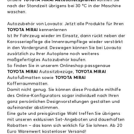
Unsere
TOYOTA MIRAI Autoschutzplanen
können Sie
nach der Standzeit übrigens bei 30 °C in der Maschine
waschen.
Autozubehör von Lovauto: Jetzt alle Produkte für Ihren
TOYOTA MIRAI
kennenlernen
Ist Ihr Fahrzeug wieder im Einsatz, dann rückt neben der
Karosseriepflege die Innenraumpflege wieder verstärkt
in den Vordergrund. Deswegen können Sie bei Lovauto
zusätzlich zu Ihrer Autoplane noch weiteres
maßgefertigtes Autozubehör kaufen.
So finden Sie in unserem Onlineshop passgenaue
TOYOTA MIRAI
Autositzbezüge
,
TOYOTA MIRAI
Autofußmatten
sowie
TOYOTA MIRAI
Kofferraummatten
.
Damit nicht genug. Sie können diese Produkte mithilfe
des Online-Konfigurators sogar individuell nach Ihren
ganz persönlichen Designvorstellungen gestalten und
aufeinander abstimmen.
Eine gute und preisgünstige Wahl treffen Sie übrigens
mit unseren exklusiven Set-Angeboten und dauerhaften
Rabatten – das kann sich wirklich für Sie lohnen. Ab 20
Euro Warenwert kostenloser Versand!