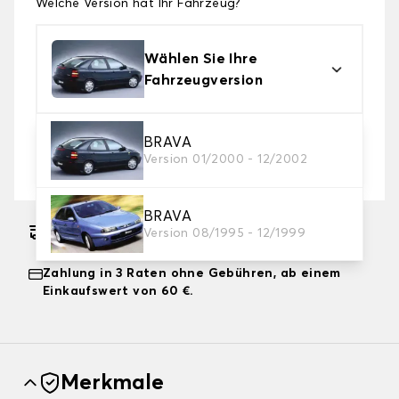
Welche Version hat Ihr Fahrzeug?
Wählen Sie Ihre
Fahrzeugversion
2. Schutzniveau
BRAVA
Version 01/2000 - 12/2002
Wählen Sie die passende Abdeckplane für Ihre
Bedürfnisse aus
BRAVA
Geschätzter kostenloser Versand am
Version 08/1995 - 12/1999
14.08.2026
Zahlung in 3 Raten ohne Gebühren, ab einem
Einkaufswert von 60 €.
Merkmale