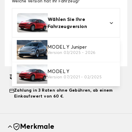
Welche Version hat Ihr Fahrzeug?
Wählen Sie Ihre
Fahrzeugversion
2. Schutzniveau
MODEL Y Juniper
Version 03/2025 - 2026
Wählen Sie die passende Abdeckplane für Ihre
Bedürfnisse aus
MODEL Y
Geschätzter kostenloser Versand am
Version 07/2021 - 02/2025
17.08.2026
Zahlung in 3 Raten ohne Gebühren, ab einem
Einkaufswert von 60 €.
Merkmale