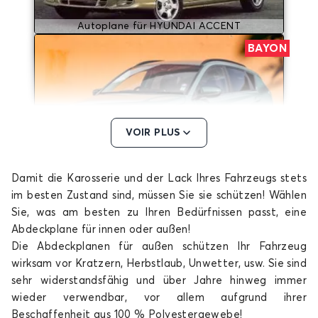
Autoplane für HYUNDAI ACCENT
BAYON
VOIR PLUS
Damit die Karosserie und der Lack Ihres Fahrzeugs stets
Autoplane für HYUNDAI BAYON
im besten Zustand sind, müssen Sie sie schützen! Wählen
COUPE
Sie, was am besten zu Ihren Bedürfnissen passt, eine
Abdeckplane für innen oder außen!
Die Abdeckplanen für außen schützen Ihr Fahrzeug
wirksam vor Kratzern, Herbstlaub, Unwetter, usw. Sie sind
sehr widerstandsfähig und über Jahre hinweg immer
wieder verwendbar, vor allem aufgrund ihrer
Beschaffenheit aus 100 % Polyestergewebe!