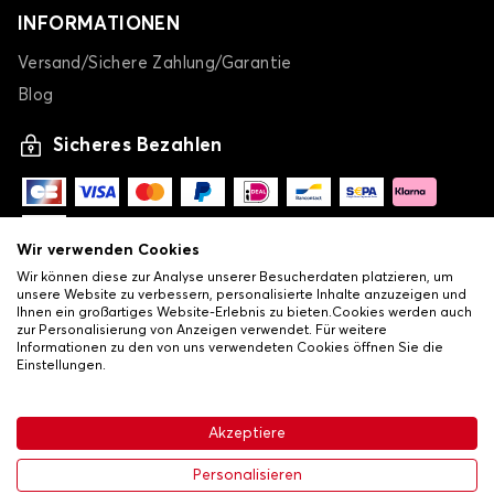
INFORMATIONEN
Autoplane für HYUNDAI i10
i20
Versand/Sichere Zahlung/Garantie
Blog
Sicheres Bezahlen
Wir verwenden Cookies
Autoplane für HYUNDAI i20
Wir können diese zur Analyse unserer Besucherdaten platzieren, um
unsere Website zu verbessern, personalisierte Inhalte anzuzeigen und
i30
Ihnen ein großartiges Website-Erlebnis zu bieten.Cookies werden auch
zur Personalisierung von Anzeigen verwendet. Für weitere
Informationen zu den von uns verwendeten Cookies öffnen Sie die
Einstellungen.
-
© Copyright 2026 Lovauto
•
Allgemeine Verkaufsbedingungen
Akzeptiere
•
Datenschutz- und Cookie-Richtlinie
Livraison
Personalisieren