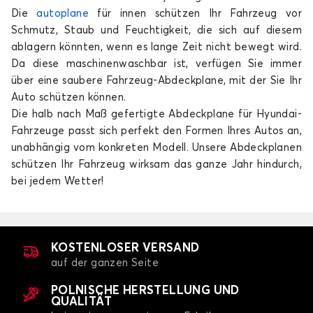
Die
autoplane
für innen schützen Ihr Fahrzeug vor
Autoplane für HYUNDAI COUPE
Schmutz, Staub und Feuchtigkeit, die sich auf diesem
FX COUPÉ
ablagern könnten, wenn es lange Zeit nicht bewegt wird.
Da diese maschinenwaschbar ist, verfügen Sie immer
über eine saubere Fahrzeug-Abdeckplane, mit der Sie Ihr
Auto schützen können.
Die halb nach Maß gefertigte Abdeckplane für Hyundai-
Fahrzeuge passt sich perfekt den Formen Ihres Autos an,
unabhängig vom konkreten Modell. Unsere Abdeckplanen
schützen Ihr Fahrzeug wirksam das ganze Jahr hindurch,
Autoplane für HYUNDAI FX COUPÉ
bei jedem Wetter!
GALOPER
KOSTENLOSER VERSAND
auf der ganzen Seite
POLNISCHE HERSTELLUNG UND
QUALITÄT