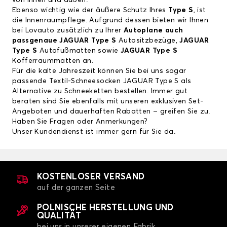
von innen und außen.
Ebenso wichtig wie der äußere Schutz Ihres
Type S
, ist
die Innenraumpflege. Aufgrund dessen bieten wir Ihnen
bei Lovauto zusätzlich zu Ihrer
Autoplane auch
passgenaue
JAGUAR Type S
Autositzbezüge
,
JAGUAR
Type S
Autofußmatten
sowie
JAGUAR Type S
Kofferraummatten
an.
Für die kalte Jahreszeit können Sie bei uns sogar
passende
Textil-Schneesocken
JAGUAR Type S
als
Alternative zu Schneeketten bestellen. Immer gut
beraten sind Sie ebenfalls mit unseren exklusiven Set-
Angeboten und dauerhaften Rabatten – greifen Sie zu.
Haben Sie Fragen oder Anmerkungen?
Unser Kundendienst ist immer gern für Sie da.
KOSTENLOSER VERSAND
auf der ganzen Seite
POLNISCHE HERSTELLUNG UND
QUALITÄT
bei uns in unserer eigenen Fabrik