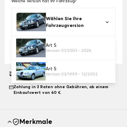
Welche Version hat Ihr Fahrzeug?
Wählen Sie Ihre
Fahrzeugversion
2. Schutzniveau
Art S
Version 01/2003 - 2026
Wählen Sie die passende Abdeckplane für Ihre
Bedürfnisse aus
Art S
Geschätzter kostenloser Versand am
Version 03/1999 - 12/2002
17.08.2026
Zahlung in 3 Raten ohne Gebühren, ab einem
Einkaufswert von 60 €.
Merkmale