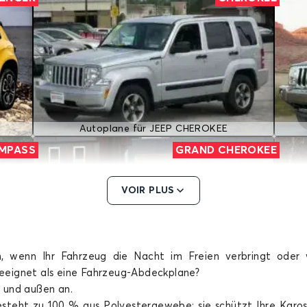
Autoplane für JEEP CHEROKEE
MPASS
GRAND CHEROKEE
VOIR PLUS
n, wenn Ihr Fahrzeug die Nacht im Freien verbringt oder
eeignet als eine Fahrzeug-Abdeckplane?
Autoplane für JEEP GRAND CHEROKEE
 und außen an.
RENEGADE
steht zu 100 % aus Polyestergewebe; sie schützt Ihre Karos