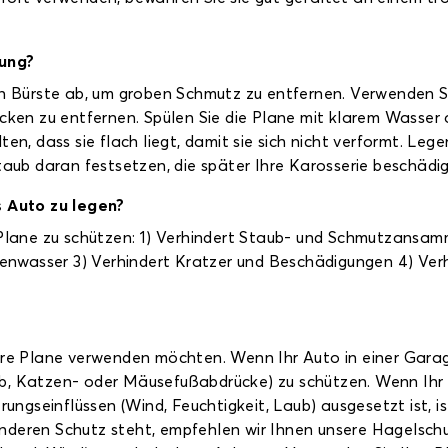
ung?
hen Bürste ab, um groben Schmutz zu entfernen. Verwenden
cken zu entfernen. Spülen Sie die Plane mit klarem Wasser a
en, dass sie flach liegt, damit sie sich nicht verformt. Lege
Staub daran festsetzen, die später Ihre Karosserie beschädi
as Auto zu legen?
 Plane zu schützen: 1) Verhindert Staub- und Schmutzansam
wasser 3) Verhindert Kratzer und Beschädigungen 4) Verhi
hre Plane verwenden möchten. Wenn Ihr Auto in einer Garage
b, Katzen- oder Mäusefußabdrücke) zu schützen. Wenn Ihr
erungseinflüssen (Wind, Feuchtigkeit, Laub) ausgesetzt ist, 
deren Schutz steht, empfehlen wir Ihnen unsere Hagelschutz