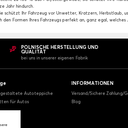
e Jahr hindurch.
ie schützt Ihr Fahrzeug vor Unwetter, Kratzern, Herbstlaub, u
 den Formen Ihres Fahrzeugs perfekt an, ganz egal, welches 
POLNISCHE HERSTELLUNG UND
QUALITÄT
ne für JEEP RENEGADE
Autoplane für JEEP 
bei uns in unserer eigenen Fabrik
äge
INFORMATIONEN
l gestaltete Autoteppiche
Versand/Sichere Zahlung/G
ten für Autos
Blog
nsere