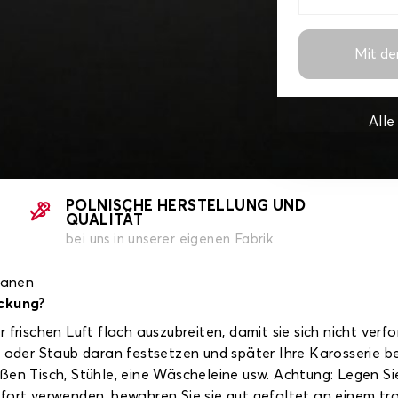
Mit de
All
POLNISCHE HERSTELLUNG UND
QUALITÄT
bei uns in unserer eigenen Fabrik
lanen
ckung?
frischen Luft flach auszubreiten, damit sie sich nicht verfo
ne oder Staub daran festsetzen und später Ihre Karosserie
ßen Tisch, Stühle, eine Wäscheleine usw. Achtung: Legen Sie
fort verwenden, bewahren Sie sie gut gefaltet an einem tr