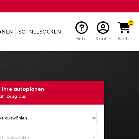
0
ANEN
SCHNEESOCKEN
Hilfe
Konto
Korb
e Ihre autoplanen
Fahrzeug aus