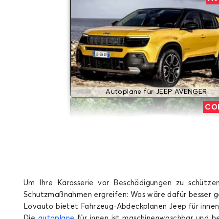
Autoplane für JEEP AVENGER
CO
Um Ihre Karosserie vor Beschädigungen zu schütze
Schutzmaßnahmen ergreifen: Was wäre dafür besser g
Autoplane für JEEP COMPASS
Lovauto bietet Fahrzeug-Abdeckplanen Jeep für innen
Die
autoplane
für innen ist maschinenwaschbar und be