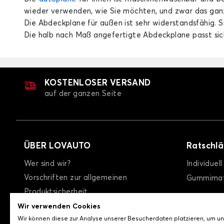
wieder verwenden, wie Sie möchten, und zwar das ganz
Die Abdeckplane für außen ist sehr widerstandsfähig. S
Die halb nach Maß angefertigte Abdeckplane passt sich
KOSTENLOSER VERSAND
Autopla
auf der ganzen Seite
ÜBER LOVAUTO
Ratschl
Wer sind wir?
Individuel
Vorschriften zur allgemeinen
Gummimat
Produktsicherheit
allgemeine Geschäftsbedingungen
Wir verwenden Cookies
Wir können diese zur Analyse unserer Besucherdaten platzieren, um u
Datenschutzrichtlinie / Cookies