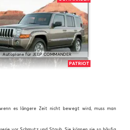
Autoplane für JEEP COMMANDER
PATRIOT
 wenn es längere Zeit nicht bewegt wird, muss man
Autoplane für JEEP PATRIOT
WRANGLER
serie vor Schmutz und Staub. Sie können sie so häufig