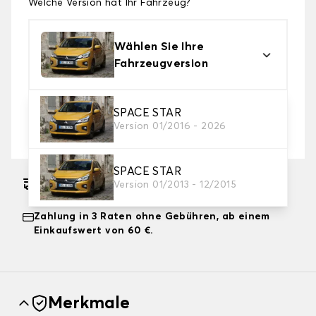
Welche Version hat Ihr Fahrzeug?
Wählen Sie Ihre
Fahrzeugversion
2. Schutzniveau
SPACE STAR
Version 01/2016 - 2026
Wählen Sie die passende Abdeckplane für Ihre
Bedürfnisse aus
SPACE STAR
Geschätzter kostenloser Versand am
Version 01/2013 - 12/2015
17.08.2026
Zahlung in 3 Raten ohne Gebühren, ab einem
Einkaufswert von 60 €.
Merkmale