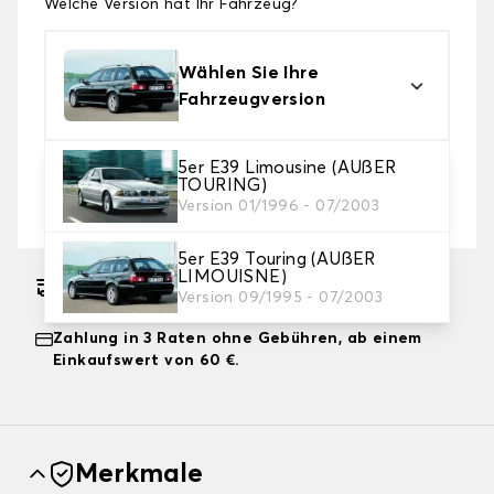
Welche Version hat Ihr Fahrzeug?
Wählen Sie Ihre
Fahrzeugversion
5er E39 Limousine (AUßER
2. Schutzniveau
TOURING)
Wählen Sie die passende Abdeckplane für Ihre
Version 01/1996 - 07/2003
Bedürfnisse aus
5er E39 Touring (AUßER
LIMOUISNE)
Geschätzter kostenloser Versand am
Version 09/1995 - 07/2003
17.08.2026
Zahlung in 3 Raten ohne Gebühren, ab einem
Einkaufswert von 60 €.
Merkmale