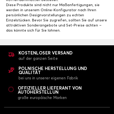
Kofferraummatten
bestellen.
Diese Produkte sind nicht nur Maßanfertigungen, sie
werden in unserem Online-Konfigurator nach Ihren
persönlichen Designvorstellungen zu echten
Einzelstücken. Bevor Sie zugreifen, sollten Sie auf unsere
attraktiven Sonderangebote und Set-Preise achten –
das könnte sich für Sie lohnen.
KOSTENLOSER VERSAND
auf der ganzen Seite
POLNISCHE HERSTELLUNG UND
QUALITÄT
bei uns in unserer eigenen Fabrik
OFFIZIELLER LIEFERANT VON
AUTOHERSTELLUN
große europäische Marken