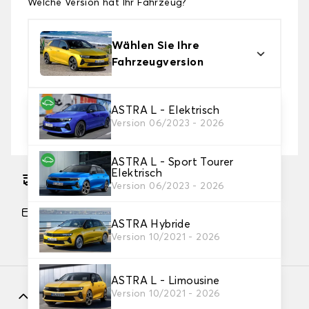
Welche Version hat Ihr Fahrzeug?
Wählen Sie Ihre
Fahrzeugversion
2. Schutzniveau
ASTRA L - Elektrisch
Version 06/2023 - 2026
Wählen Sie die passende Abdeckplane für Ihre
Bedürfnisse aus
ASTRA L - Sport Tourer
Elektrisch
Geschätzter kostenloser Versand am
Version 06/2023 - 2026
17.08.2026
Zahlung in 3 Raten ohne Gebühren, ab einem
ASTRA Hybride
Einkaufswert von 60 €.
Version 10/2021 - 2026
ASTRA L - Limousine
Merkmale
Version 10/2021 - 2026