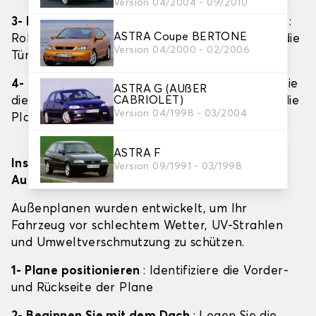
Version 04/2004 - 09/2010
3- Decken Sie das Fahrzeug nach und nach ab
:
ASTRA Coupe BERTONE
Rollen Sie die Plane vorsichtig über das Dach, die
Version 04/2000 - 02/2006
Türen und dann über den Rücken aus.
4- Passen Sie die Gummizüge an
: Befestigen Sie
ASTRA G (AUßER
CABRIOLET)
die elastischen Kanten unter dem Chassis, um die
Version 04/1998 - 03/2004
Plane sicher an Ort und Stelle zu halten.
ASTRA F
Installation einer Autoplane für den
Version 09/1991 - 03/1998
Außenbereich
Außenplanen wurden entwickelt, um Ihr
Fahrzeug vor schlechtem Wetter, UV-Strahlen
und Umweltverschmutzung zu schützen.
1- Plane positionieren
: Identifiziere die Vorder-
und Rückseite der Plane