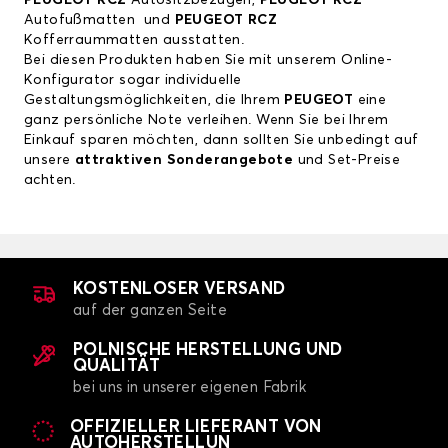
PEUGEOT RCZ
Autositzbezügen
,
PEUGEOT RCZ
Autofußmatten
und
PEUGEOT RCZ
Kofferraummatten
ausstatten.
Bei diesen Produkten haben Sie mit unserem Online-
Konfigurator sogar individuelle
Gestaltungsmöglichkeiten, die Ihrem
PEUGEOT
eine
ganz persönliche Note verleihen. Wenn Sie bei Ihrem
Einkauf sparen möchten, dann sollten Sie unbedingt auf
unsere
attraktiven Sonderangebote
und Set-Preise
achten.
KOSTENLOSER VERSAND
auf der ganzen Seite
POLNISCHE HERSTELLUNG UND
QUALITÄT
bei uns in unserer eigenen Fabrik
OFFIZIELLER LIEFERANT VON
AUTOHERSTELLUN