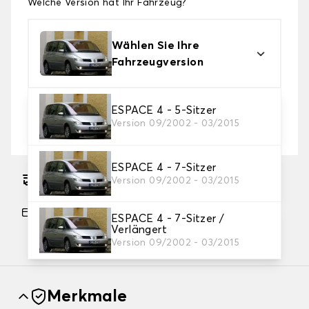
Welche Version hat Ihr Fahrzeug?
Wählen Sie Ihre
Fahrzeugversion
2. Schutzniveau
ESPACE 4 - 5-Sitzer
Version 09/2002 - 03/2015
Wählen Sie die passende Abdeckplane für Ihre
Bedürfnisse aus
ESPACE 4 - 7-Sitzer
Geschätzter kostenloser Versand am
Version 09/2002 - 03/2015
17.08.2026
Zahlung in 3 Raten ohne Gebühren, ab einem
ESPACE 4 - 7-Sitzer /
Einkaufswert von 60 €.
Verlängert
Version 09/2002 - 03/2015
Merkmale