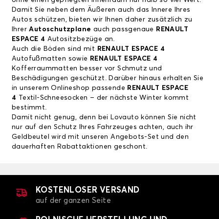
ohne einen gepflegten Innenraum nur halb so viel Wert.
Damit Sie neben dem Äußeren auch das Innere Ihres
Autos schützen, bieten wir Ihnen daher zusätzlich zu
Ihrer
Autoschutzplane
auch passgenaue
RENAULT
ESPACE 4
Autositzbezüge
an.
Auch die Böden sind mit
RENAULT ESPACE 4
Autofußmatten
sowie
RENAULT ESPACE 4
Kofferraummatten
besser vor Schmutz und
Beschädigungen geschützt. Darüber hinaus erhalten Sie
in unserem Onlineshop passende
RENAULT ESPACE
4
Textil-Schneesocken
– der nächste Winter kommt
bestimmt.
Damit nicht genug, denn bei Lovauto können Sie nicht
nur auf den Schutz Ihres Fahrzeuges achten, auch ihr
Geldbeutel wird mit unseren Angebots-Set und den
dauerhaften Rabattaktionen geschont.
KOSTENLOSER VERSAND
auf der ganzen Seite