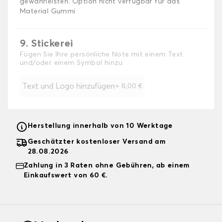
gewährleisten. Option nicht verfügbar für das
Material Gummi
9. Stickerei
Fügen Sie Ihre persönliche Note mit einem Text
und/oder einem Symbol hinzu
Text und Logo hinzufügen
+
8,00 €
Herstellung innerhalb von 10 Werktage
Geschätzter kostenloser Versand am
28.08.2026
Zahlung in 3 Raten ohne Gebühren, ab einem
Einkaufswert von 60 €.