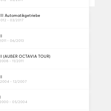
II Automatikgetriebe
on 10 Werktage
2012 - 03/2017
r Versand am 27.08.2026
 Gebühren, ab einem Einkaufswert von 60 €.
II
2011 - 06/2013
II (AUßER OCTAVIA TOUR)
2008 - 11/2011
MARKT
II
/2004 - 12/2007
mit einem
UTOGRIP©.
Dank der
I
/2000 - 05/2004
 und Stelle,
inen