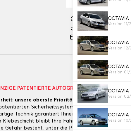
OCTAVIA I
Herstellung innerhalb v
Version 11/
Geschätzter kostenlose
Zahlung in 3 Raten ohne
OCTAVIA 
Version 12/
OCTAVIA 
Version 01/
EINZIGE PATENTIERTE AUTOGRIP©-MATTE AUF DEM 
OCTAVIA 
Version 02
erheit: unsere oberste Priorität!
Ihre Fahrermatte ist 
 patentierten Sicherheitssystem ausgestattet: dem A
artige Technik garantiert Ihnen optimale Sicherheit. 
OCTAVIA 
Version 10
n Klebeschicht bleibt Ihre Fahrermatte perfekt an Ort
ie Gefahr besteht, unter die Pedale zu rutschen und e