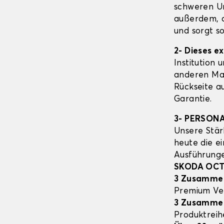
schweren Un
außerdem, d
und sorgt s
2- Dieses e
Institution 
anderen Mat
Rückseite a
Garantie.
3- PERSON
Unsere Stär
heute die e
Ausführung
SKODA OCT
3 Zusamme
Premium Ve
3 Zusamme
Produktrei