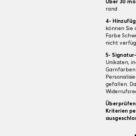
Über 30 mö
rand
4- Hinzufü
können Sie o
Farbe Schwa
nicht verfüg
5- Signatur
Unikaten, in
Garnfarben 
Personalisi
gefallen. Da
Widerrufsrec
Überprüfen 
Kriterien p
ausgeschlos