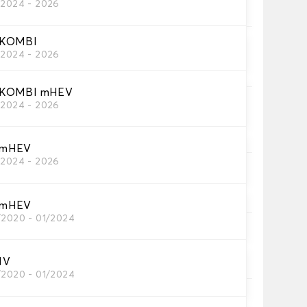
/2024 - 2026
res Autofussmatten
 KOMBI
/2024 - 2026
utomatten, die Sie benötigen.
 KOMBI mHEV
/2024 - 2026
eppichs Auto.
 mHEV
/2024 - 2026
e.
 Borte.
 mHEV
/2020 - 01/2024
te.
IV
/2020 - 01/2024
ip®