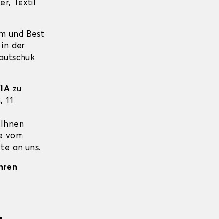
r, Textil
um und Best
 in der
Kautschuk
IA
zu
, 11
 Ihnen
ie vom
te an uns.
Ihren