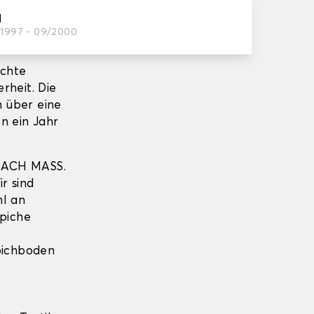
indert
I
stsetzt,
/1997 - 09/2000
echte
erheit. Die
 über eine
n ein Jahr
NACH MASS.
r sind
hl an
piche
pichboden