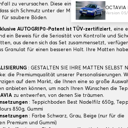
fall zu verursachen. Diese einwandfreie Haftung verh
OCTAVIA 
ass sich Schmutz unter der Matte
SKODA OCTAVIA
fe
Version 05
o für saubere Böden.
xklusive AUTOGRIP©-Patent ist TÜV-zertifiziert
, eine 
und ein Beweis für die Seriosität von Kontrolle und Sich
ten, aus denen sich das Set zusammensetzt, verfügen
us Granulat für einen besseren Halt. Ihre Matten habe
ALISIERUNG
: GESTALTEN SIE IHRE MATTEN SELBST 
ke: die Premiumqualität unserer Personalisierungen. Wi
inzigen auf dem Markt, die Ihnen eine so große Auswa
en anbieten können, um nach Ihren Wünschen die Tep
AVIA
zu entwerfen, von denen Sie träumen.
nsetzungen
: Teppichboden Best Nadelfilz 650g, Tep
lours 850g, Gummi
nsetzungen
: Farbe Schwarz, Grau, Beige (nur für die
hen Premium und Gummi)