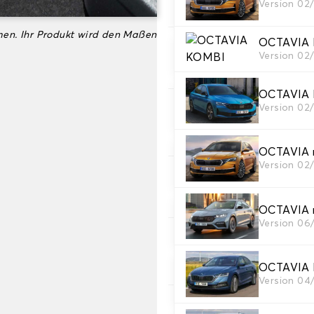
Version 02
Wählen Sie das Material Ih
en. Ihr Produkt wird den Maßen
OCTAVIA
3. Set-Auswahl
Version 02
Wählen Sie die Anzahl der A
OCTAVIA
Version 02
4. Teppichfarbe
Wählen Sie die Farbe Ihres T
OCTAVIA
Version 02
5. Material der Bort
Wählen Sie das Material der
OCTAVIA
Version 06
6. Farbe der Borte
Wählen Sie die Farbe der Bor
OCTAVIA 
Version 04
7. rutschfest Autogr