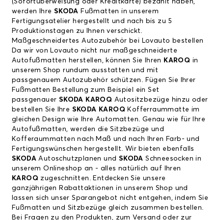
(Sofortüberweisung oder Kreditkarte) bezahlt haben,
werden Ihre
SKODA
Fußmatten in unserem
Fertigungsatelier hergestellt und nach bis zu 5
Produktionstagen zu Ihnen verschickt.
Maßgeschneidertes Autozubehör bei Lovauto bestellen
Da wir von Lovauto nicht nur maßgeschneiderte
Autofußmatten herstellen, können Sie Ihren
KAROQ
in
unserem Shop rundum ausstatten und mit
passgenauem Autozubehör schützen. Fügen Sie Ihrer
Fußmatten Bestellung zum Beispiel ein Set
passgenauer
SKODA KAROQ
Autositzbezüge hinzu oder
bestellen Sie Ihre
SKODA KAROQ
Kofferraummatte im
gleichen Design wie Ihre Automatten. Genau wie für Ihre
Autofußmatten, werden die Sitzbezüge und
Kofferaummatten nach Maß und nach Ihren Farb- und
Fertigungswünschen hergestellt. Wir bieten ebenfalls
SKODA
Autoschutzplanen und
SKODA
Schneesocken in
unserem Onlineshop an - alles natürlich auf Ihren
KAROQ
zugeschnitten. Entdecken Sie unsere
ganzjährigen Rabattaktionen in unserem Shop und
lassen sich unser Sparangebot nicht entgehen, indem Sie
Fußmatten und Sitzbezüge gleich zusammen bestellen.
Bei Fragen zu den Produkten, zum Versand oder zur