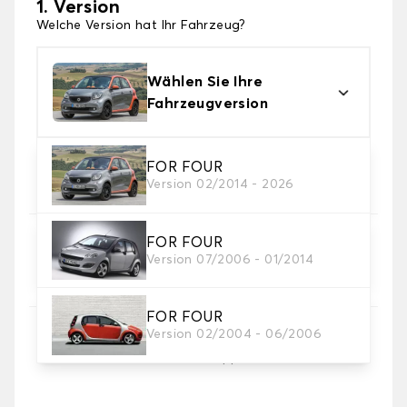
1. Version
Welche Version hat Ihr Fahrzeug?
Wählen Sie Ihre
Fahrzeugversion
2. Material
FOR FOUR
Version 02/2014 - 2026
Wählen Sie das Material Ihres Autofussmatten
FOR FOUR
3. Set-Auswahl
Version 07/2006 - 01/2014
Wählen Sie die Anzahl der Automatten, die Sie
benötigen.
FOR FOUR
Version 02/2004 - 06/2006
4. Teppichfarbe
Wählen Sie die Farbe Ihres Teppichs Auto.