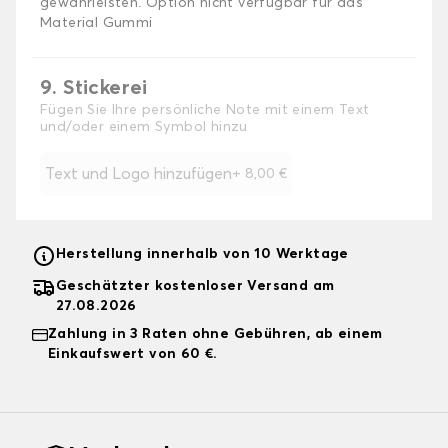
gewährleisten. Option nicht verfügbar für das
Material Gummi
9. Stickerei
Fügen Sie Ihre persönliche Note mit einem Text
und/oder einem Symbol hinzu
Text und Logo hinzufügen
+
8,00 €
Herstellung innerhalb von 10 Werktage
Geschätzter kostenloser Versand am
27.08.2026
Zahlung in 3 Raten ohne Gebühren, ab einem
Einkaufswert von 60 €.