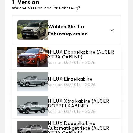
1. Version
Welche Version hat Ihr Fahrzeug?
Wählen Sie Ihre
Fahrzeugversion
HILUX Doppelkabine (AUßER
2. Material
XTRA CABINE)
Wählen Sie das Material Ihres Autofussmatten
Version 05/2015 - 2026
HILUX Einzelkabine
3. Set-Auswahl
Version 05/2015 - 2026
Wählen Sie die Anzahl der Automatten, die Sie
benötigen.
HILUX Xtra kabine (AUßER
DOPPELKABINE)
4. Teppichfarbe
Version 05/2015 - 2026
Wählen Sie die Farbe Ihres Teppichs Auto.
HILUX Doppelkabine
Automatikgetriebe (AUßER
XTRA CABINE)