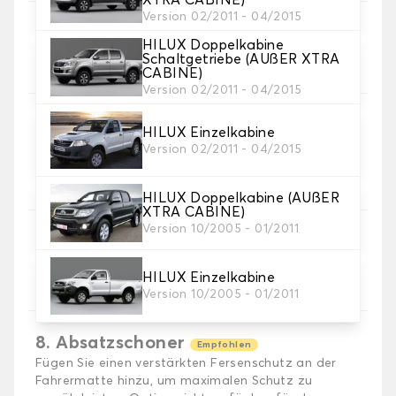
Version 02/2011 - 04/2015
5. Material der Borte.
HILUX Doppelkabine
Wählen Sie das Material der Borte.
Schaltgetriebe (AUßER XTRA
CABINE)
Version 02/2011 - 04/2015
HILUX Einzelkabine
6. Farbe der Borte
Version 02/2011 - 04/2015
Wählen Sie die Farbe der Borte.
HILUX Doppelkabine (AUßER
XTRA CABINE)
Version 10/2005 - 01/2011
7. rutschfest Autogrip®
Fügen Sie unsere patentierte Anti-Rutsch-
HILUX Einzelkabine
Befestigung für optimalen Halt hinzu.
Version 10/2005 - 01/2011
8. Absatzschoner
Empfohlen
Fügen Sie einen verstärkten Fersenschutz an der
Fahrermatte hinzu, um maximalen Schutz zu