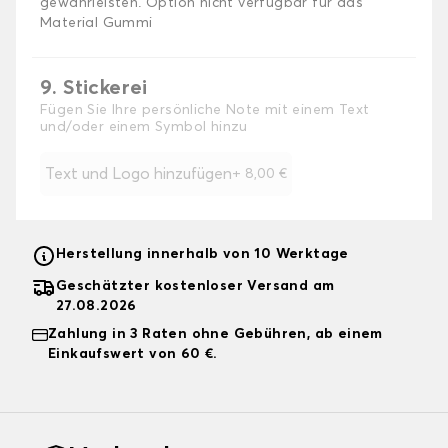
gewährleisten. Option nicht verfügbar für das
Material Gummi
9. Stickerei
Fügen Sie Ihre persönliche Note mit einem Text
und/oder einem Symbol hinzu
Text und Logo hinzufügen
+
8,00 €
Herstellung innerhalb von 10 Werktage
Geschätzter kostenloser Versand am
27.08.2026
Zahlung in 3 Raten ohne Gebühren, ab einem
Einkaufswert von 60 €.