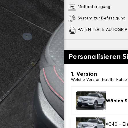
Maßanfertigung
System zur Befestigung
PATENTIERTE AUTOGRIP©
Personalisieren S
1. Version
Welche Version hat Ihr Fahr
Wählen Si
2. Material
XC40 - Ele