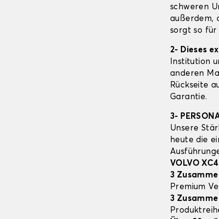
schweren Un
außerdem, d
sorgt so fü
2- Dieses e
Institution 
anderen Mat
Rückseite a
Garantie.
3- PERSON
Unsere Stär
heute die e
Ausführung
VOLVO XC4
3 Zusamme
Premium Ve
3 Zusamme
Produktrei