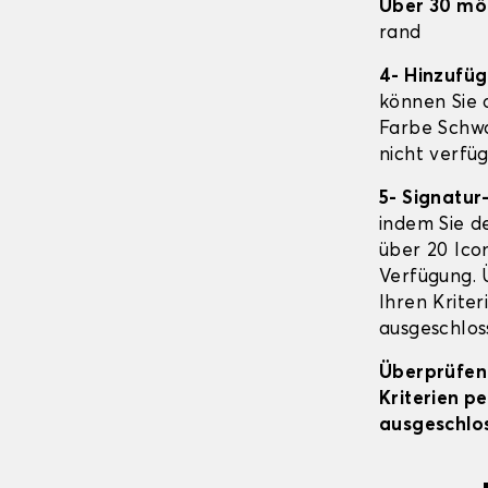
Über 30 mö
rand
4- Hinzufü
können Sie o
Farbe Schwa
nicht verfüg
5- Signatur
indem Sie d
über 20 Icon
Verfügung. 
Ihren Kriter
ausgeschloss
Überprüfen 
Kriterien p
ausgeschlos