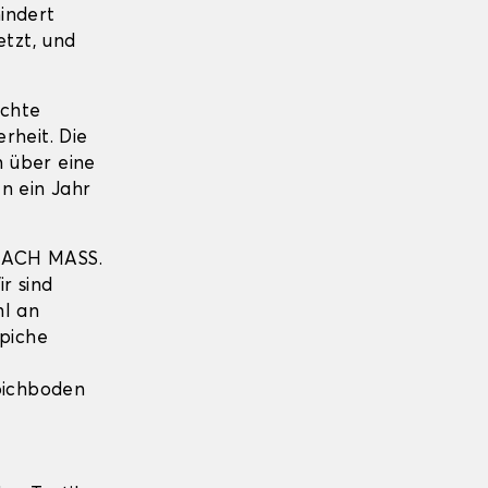
indert
etzt, und
echte
erheit. Die
 über eine
n ein Jahr
NACH MASS.
r sind
hl an
piche
pichboden