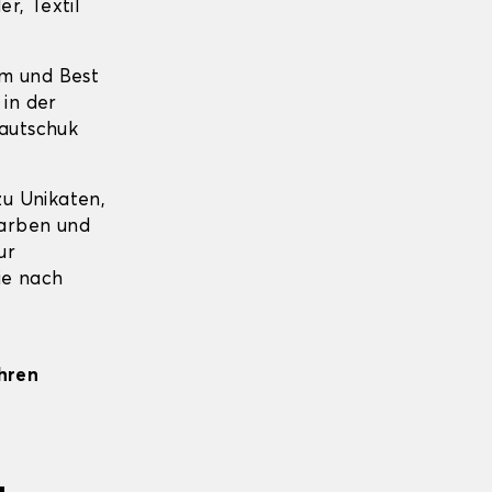
r, Textil
um und Best
 in der
Kautschuk
u Unikaten,
farben und
ur
ie nach
Ihren