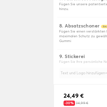
Fügen Sie unsere patentiert
hinzu.
8. Absatzschoner
Em
Fügen Sie einen verstärkten
maximalen Schutz zu gewährl
Gummi
9. Stickerei
Fügen Sie Ihre persönliche 
Text und Logo hinzufügen
24,49 €
-30%
34,99 €