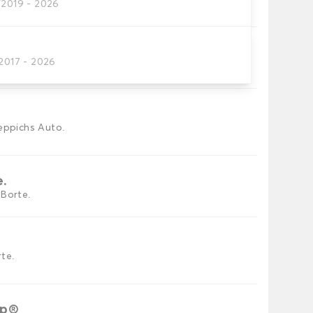
/2019 - 2026
res Autofussmatten
/2017 - 2026
utomatten, die Sie benötigen.
eppichs Auto.
e.
 Borte.
te.
ip®