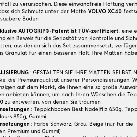
fall zu verursachen. Diese einwandfreie Haftung verh
ass sich Schmutz unter der Matte
VOLVO XC40
fests
r saubere Böden.
xklusive AUTOGRIP©-Patent ist TÜV-zertifiziert
, eine 
und ein Beweis für die Seriosität von Kontrolle und Sich
ten, aus denen sich das Set zusammensetzt, verfügen
us Granulat für einen besseren Halt. Ihre Matten habe
ALISIERUNG
: GESTALTEN SIE IHRE MATTEN SELBST 
ke: die Premiumqualität unserer Personalisierungen. Wi
inzigen auf dem Markt, die Ihnen eine so große Auswa
en anbieten können, um nach Ihren Wünschen die Tep
0
zu entwerfen, von denen Sie träumen.
nsetzungen
: Teppichboden Best Nadelfilz 650g, Tep
lours 850g, Gummi
nsetzungen
: Farbe Schwarz, Grau, Beige (nur für die
hen Premium und Gummi)