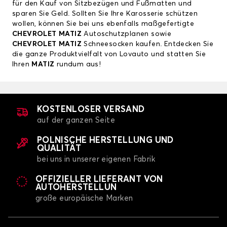
für den Kauf von Sitzbezügen und Fußmatten und
sparen Sie Geld. Sollten Sie Ihre Karosserie schützen
wollen, können Sie bei uns ebenfalls maßgefertigte
CHEVROLET MATIZ
Autoschutzplanen sowie
CHEVROLET MATIZ
Schneesocken kaufen. Entdecken Sie
die ganze Produktvielfalt von Lovauto und statten Sie
Ihren
MATIZ
rundum aus!
KOSTENLOSER VERSAND
auf der ganzen Seite
POLNISCHE HERSTELLUNG UND
QUALITÄT
bei uns in unserer eigenen Fabrik
OFFIZIELLER LIEFERANT VON
AUTOHERSTELLUN
große europäische Marken