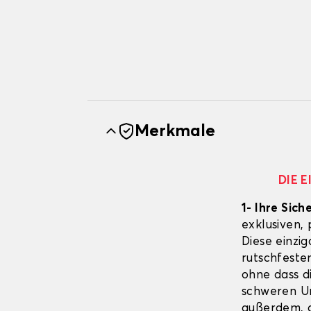
Merkmale
DIE 
1- Ihre Sich
exklusiven,
Diese einzig
rutschfeste
ohne dass d
schweren Un
außerdem, d