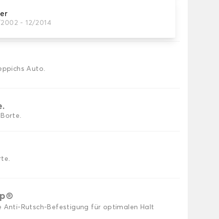
zer
/2002 - 12/2014
utomatten, die Sie benötigen.
eppichs Auto.
e.
 Borte.
te.
ip®
e Anti-Rutsch-Befestigung für optimalen Halt