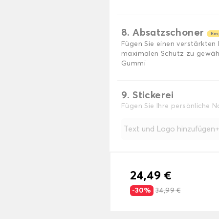
8. Absatzschoner
Em
Fügen Sie einen verstärkten
maximalen Schutz zu gewährl
Gummi
9. Stickerei
Fügen Sie Ihre persönliche 
Text und Logo hinzufügen
24,49 €
-30%
34,99 €