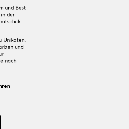
um und Best
 in der
Kautschuk
u Unikaten,
farben und
ur
ie nach
Ihren