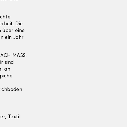
echte
erheit. Die
 über eine
n ein Jahr
NACH MASS.
r sind
hl an
piche
pichboden
r, Textil