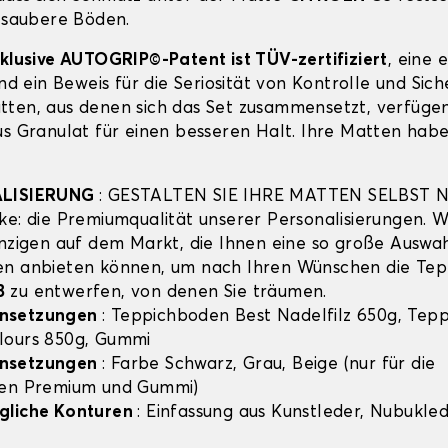
r saubere Böden.
xklusive AUTOGRIP©-Patent ist TÜV-zertifiziert
, eine 
und ein Beweis für die Seriosität von Kontrolle und Sich
ten, aus denen sich das Set zusammensetzt, verfügen
us Granulat für einen besseren Halt. Ihre Matten habe
ALISIERUNG
: GESTALTEN SIE IHRE MATTEN SELBST 
ke: die Premiumqualität unserer Personalisierungen. Wi
inzigen auf dem Markt, die Ihnen eine so große Auswa
en anbieten können, um nach Ihren Wünschen die Tep
8
zu entwerfen, von denen Sie träumen.
nsetzungen
: Teppichboden Best Nadelfilz 650g, Tep
lours 850g, Gummi
nsetzungen
: Farbe Schwarz, Grau, Beige (nur für die
hen Premium und Gummi)
gliche Konturen
: Einfassung aus Kunstleder, Nubuklede