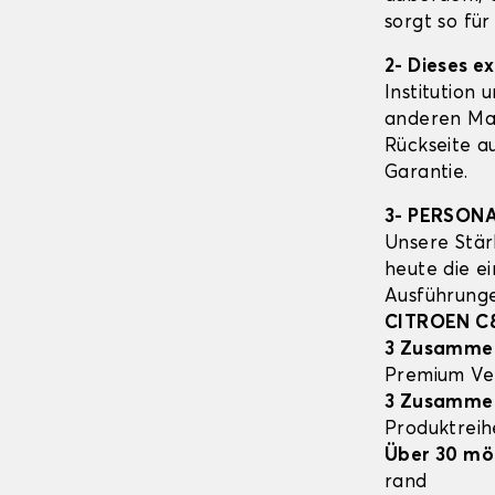
sorgt so fü
2- Dieses e
Institution 
anderen Mat
Rückseite a
Garantie.
3- PERSON
Unsere Stär
heute die e
Ausführung
CITROEN C
3 Zusamme
Premium Ve
3 Zusamme
Produktrei
Über 30 mö
rand