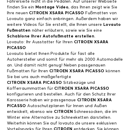
Fahrerseite nicht in die Pedalen. Auf unserer Webseite
finden Sie ein
Montage Video
, das Ihnen zeigt wie Sie
Ihre neuen
CITROEN XSARA PICASSO
Fußmatten von
Lovauto ganz einfach anbringen. Außerdem haben wir
weitere Videos für Sie erstellt, die Ihnen unsere
Lovauto
Fußmatten
näher erläutern, sowie wie Sie eine
Schablone Ihrer Autofußmatte erstellen
.
Lovauto: Ihr Ausstatter für Ihren
CITROEN XSARA
PICASSO
Lovauto bietet Ihnen Produkte für fast alle
Autohersteller und somit für mehr als 2000 Automodelle
an. Und damit nicht genug! Neben passgenauen
Fußmatten für Ihren
CITROEN XSARA PICASSO
können
Sie bei uns auch maßgefertigte
CITROEN XSARA PICASSO
Sitzbezüge und
Kofferraummatten für
CITROEN XSARA PICASSO
konfigurieren und bestellen. Auch für den Schutz Ihrer
Karosserie haben wir passgenaue
CITROEN XSARA
PICASSO
Autoschutzplanen für Innen und Außen
entwickelt, ebenso wie
CITROEN
Schneesocken, die im
Winter eine Alternative zu Schneeketten darstellen.
Weiterhin können Sie auf lovauto.de unsere exklusiven
Vorteilspacks für Ihren
CITROEN
entdecken. Sie können