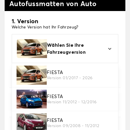
Autofussmatten von Auto
1. Version
Welche Version hat Ihr Fahrzeug?
Wählen Sie Ihre
Fahrzeugversion
2. Material
FIESTA
Version 01/2017 - 2026
Wählen Sie das Material Ihres Autofussmatten
FIESTA
3. Set-Auswahl
Version 11/2012 - 12/2016
Wählen Sie die Anzahl der Automatten, die Sie
benötigen.
FIESTA
Version 09/2008 - 11/2012
4. Teppichfarbe