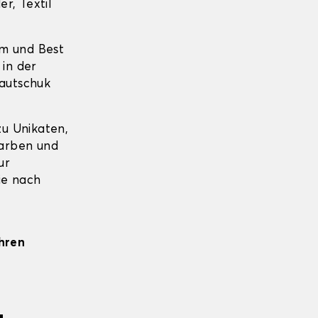
r, Textil
um und Best
 in der
Kautschuk
u Unikaten,
farben und
ur
ie nach
Ihren