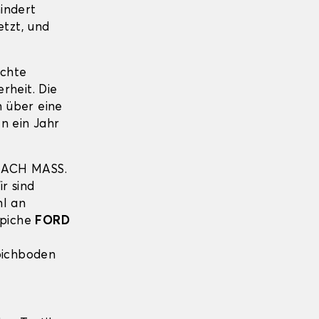
indert
etzt, und
echte
erheit. Die
 über eine
n ein Jahr
NACH MASS.
r sind
hl an
ppiche
FORD
pichboden