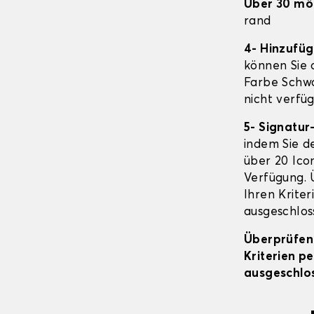
Über 30 mö
rand
4- Hinzufü
können Sie o
Farbe Schwa
nicht verfüg
5- Signatur
indem Sie d
über 20 Icon
Verfügung. 
Ihren Kriter
ausgeschloss
Überprüfen 
Kriterien p
ausgeschlos