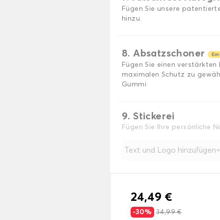
Fügen Sie unsere patentiert
hinzu.
8. Absatzschoner
Em
Fügen Sie einen verstärkten
maximalen Schutz zu gewährl
Gummi
9. Stickerei
Fügen Sie Ihre persönliche 
Text und Logo hinzufügen
24,49 €
-30%
34,99 €