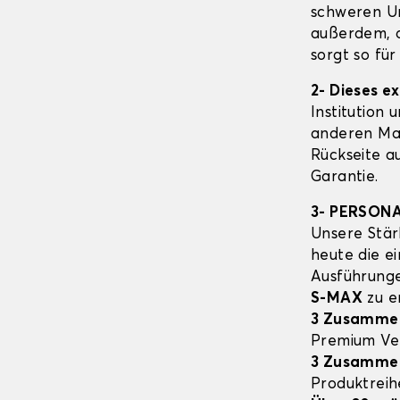
schweren Un
außerdem, d
sorgt so fü
2- Dieses e
Institution 
anderen Mat
Rückseite a
Garantie.
3- PERSON
Unsere Stär
heute die e
Ausführung
S-MAX
zu e
3 Zusamme
Premium Ve
3 Zusamme
Produktrei