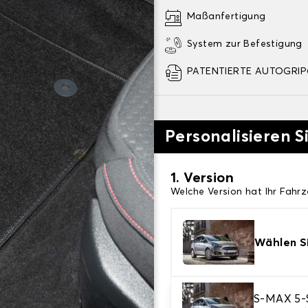
Maßanfertigung
System zur Befestigung
PATENTIERTE AUTOGRIP©
Personalisieren S
1. Version
Welche Version hat Ihr Fahr
Wählen Si
2. Material
S-MAX 5-S