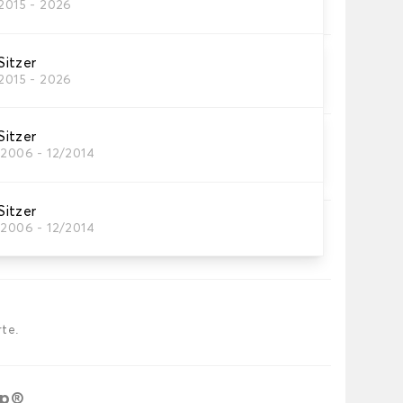
/2015 - 2026
res Autofussmatten
itzer
/2015 - 2026
utomatten, die Sie benötigen.
itzer
/2006 - 12/2014
eppichs Auto.
itzer
/2006 - 12/2014
e.
 Borte.
te.
ip®