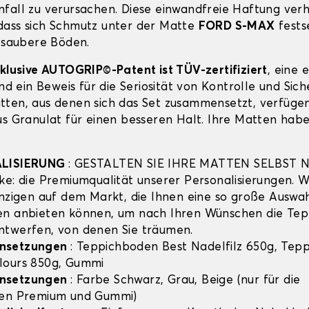
fall zu verursachen. Diese einwandfreie Haftung verh
ass sich Schmutz unter der Matte
FORD S-MAX
fests
r saubere Böden.
xklusive AUTOGRIP©-Patent ist TÜV-zertifiziert
, eine 
und ein Beweis für die Seriosität von Kontrolle und Sich
ten, aus denen sich das Set zusammensetzt, verfügen
us Granulat für einen besseren Halt. Ihre Matten habe
ALISIERUNG
: GESTALTEN SIE IHRE MATTEN SELBST 
ke: die Premiumqualität unserer Personalisierungen. Wi
inzigen auf dem Markt, die Ihnen eine so große Auswa
en anbieten können, um nach Ihren Wünschen die Te
ntwerfen, von denen Sie träumen.
nsetzungen
: Teppichboden Best Nadelfilz 650g, Tep
lours 850g, Gummi
nsetzungen
: Farbe Schwarz, Grau, Beige (nur für die
hen Premium und Gummi)