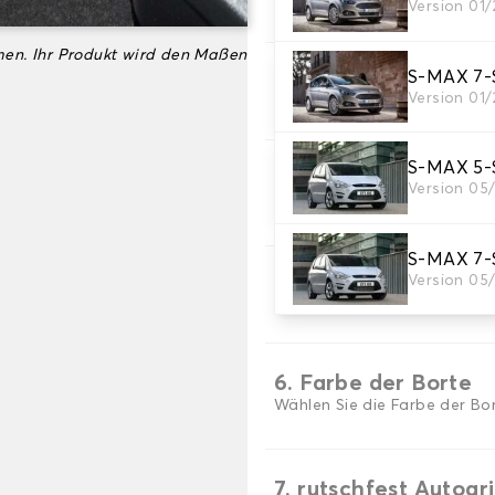
Version 01
Wählen Sie das Material Ih
en. Ihr Produkt wird den Maßen
S-MAX 7-S
3. Set-Auswahl
Version 01
Wählen Sie die Anzahl der A
S-MAX 5-S
4. Teppichfarbe
Version 05
Wählen Sie die Farbe Ihres T
S-MAX 7-S
Version 05
5. Material der Bort
Wählen Sie das Material der
6. Farbe der Borte
Wählen Sie die Farbe der Bor
7. rutschfest Autogr