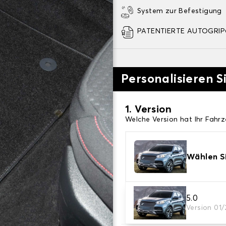
System zur Befestigung
PATENTIERTE AUTOGRIP©
Personalisieren S
1. Version
Welche Version hat Ihr Fahr
Wählen Si
2. Material
5.0
Version 01
Wählen Sie das Material Ih