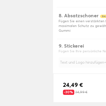
8. Absatzschoner
Em
Fügen Sie einen verstärkten
maximalen Schutz zu gewährl
Gummi
9. Stickerei
Fügen Sie Ihre persönliche 
Text und Logo hinzufügen
24,49 €
-30%
34,99 €