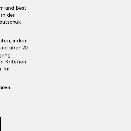
um und Best
 in der
Kautschuk
aten, indem
 und über 20
gung.
n Kriterien
. Im
Ihren