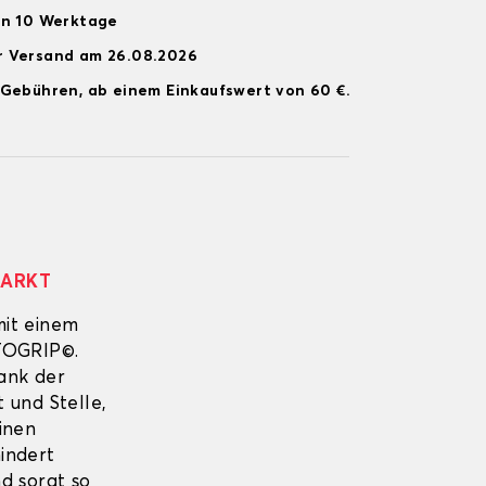
on 10 Werktage
r Versand am 26.08.2026
 Gebühren, ab einem Einkaufswert von 60 €.
MARKT
mit einem
UTOGRIP©.
Dank der
 und Stelle,
inen
indert
nd sorgt so