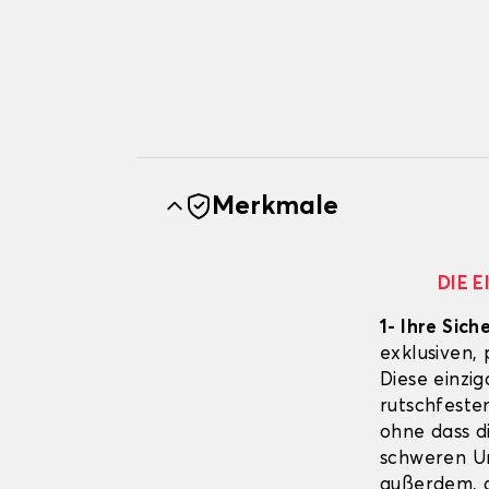
Merkmale
DIE 
1- Ihre Sich
exklusiven,
Diese einzig
rutschfeste
ohne dass d
schweren Un
außerdem, d