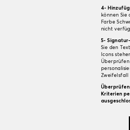
4- Hinzufü
können Sie o
Farbe Schwa
nicht verfüg
5- Signatur
Sie den Tex
Icons stehen
Überprüfen 
personalisi
Zweifelsfall
Überprüfen 
Kriterien p
ausgeschlos