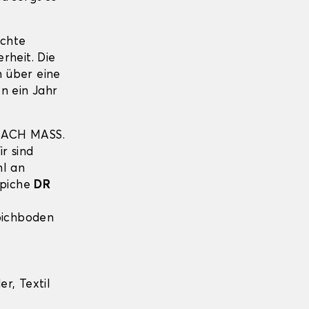
echte
erheit. Die
 über eine
n ein Jahr
NACH MASS.
r sind
hl an
ppiche
DR
pichboden
r, Textil