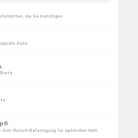
utomatten, die Sie benötigen.
eppichs Auto.
e.
 Borte.
te.
ip®
e Anti-Rutsch-Befestigung für optimalen Halt