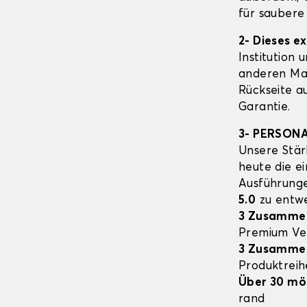
für saubere
2- Dieses e
Institution 
anderen Mat
Rückseite a
Garantie.
3- PERSON
Unsere Stär
heute die e
Ausführung
5.0
zu entwe
3 Zusamme
Premium Ve
3 Zusamme
Produktrei
Über 30 mö
rand