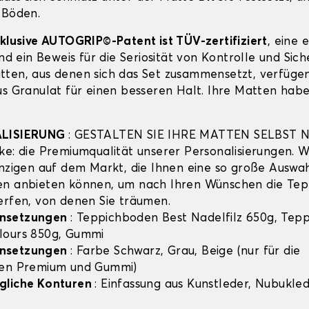
 Böden.
xklusive AUTOGRIP©-Patent ist TÜV-zertifiziert
, eine 
und ein Beweis für die Seriosität von Kontrolle und Sich
ten, aus denen sich das Set zusammensetzt, verfügen
us Granulat für einen besseren Halt. Ihre Matten habe
ALISIERUNG
: GESTALTEN SIE IHRE MATTEN SELBST 
ke: die Premiumqualität unserer Personalisierungen. Wi
inzigen auf dem Markt, die Ihnen eine so große Auswa
en anbieten können, um nach Ihren Wünschen die Te
rfen, von denen Sie träumen.
nsetzungen
: Teppichboden Best Nadelfilz 650g, Tep
lours 850g, Gummi
nsetzungen
: Farbe Schwarz, Grau, Beige (nur für die
hen Premium und Gummi)
gliche Konturen
: Einfassung aus Kunstleder, Nubuklede