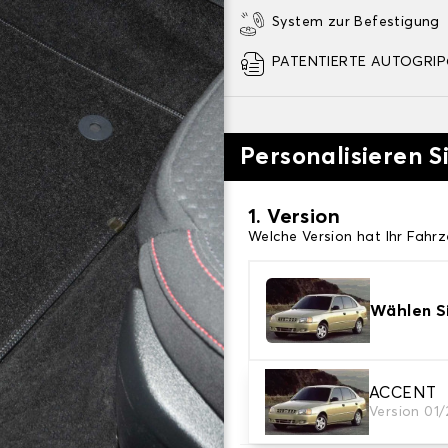
System zur Befestigung
PATENTIERTE AUTOGRIP©
Personalisieren S
1. Version
Welche Version hat Ihr Fahr
Wählen Si
2. Material
ACCENT
Version 01
Wählen Sie das Material Ih