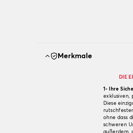
Merkmale
DIE 
1- Ihre Sich
exklusiven,
Diese einzig
rutschfeste
ohne dass d
schweren Un
außerdem, d