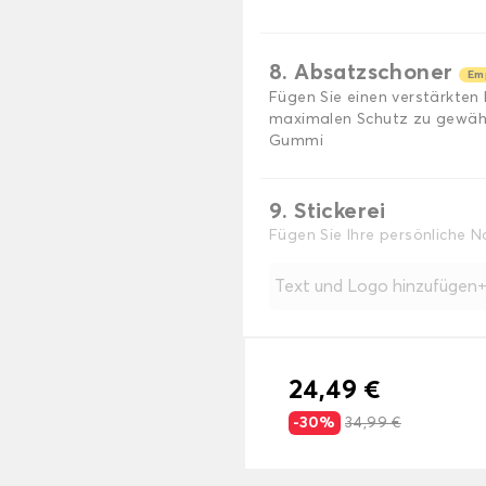
8. Absatzschoner
Em
Fügen Sie einen verstärkten
maximalen Schutz zu gewährl
Gummi
9. Stickerei
Fügen Sie Ihre persönliche 
Text und Logo hinzufügen
24,49 €
-30%
34,99 €