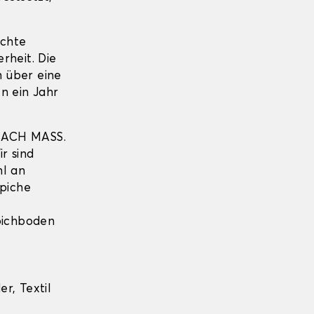
echte
erheit. Die
 über eine
n ein Jahr
NACH MASS.
r sind
hl an
piche
pichboden
r, Textil