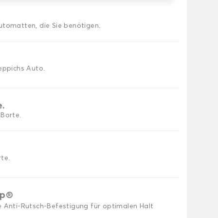
utomatten, die Sie benötigen.
eppichs Auto.
e.
 Borte.
te.
ip®
e Anti-Rutsch-Befestigung für optimalen Halt