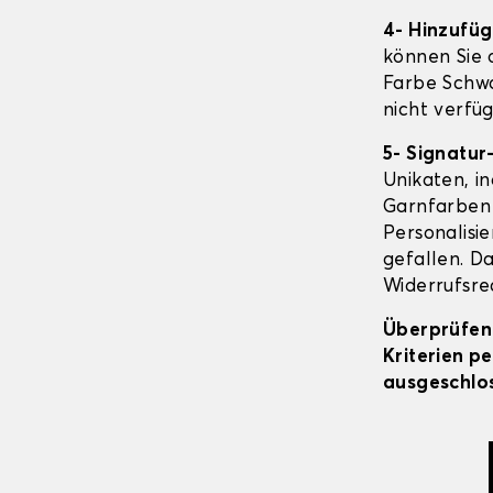
4- Hinzufü
können Sie o
Farbe Schwa
nicht verfüg
5- Signatur
Unikaten, in
Garnfarben 
Personalisi
gefallen. Da
Widerrufsrec
Überprüfen 
Kriterien p
ausgeschlos