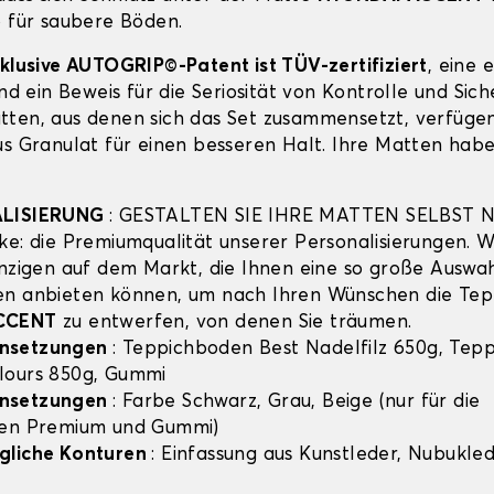
o für saubere Böden.
xklusive AUTOGRIP©-Patent ist TÜV-zertifiziert
, eine 
und ein Beweis für die Seriosität von Kontrolle und Sich
ten, aus denen sich das Set zusammensetzt, verfügen
us Granulat für einen besseren Halt. Ihre Matten habe
ALISIERUNG
: GESTALTEN SIE IHRE MATTEN SELBST 
ke: die Premiumqualität unserer Personalisierungen. Wi
inzigen auf dem Markt, die Ihnen eine so große Auswa
en anbieten können, um nach Ihren Wünschen die Tep
CCENT
zu entwerfen, von denen Sie träumen.
nsetzungen
: Teppichboden Best Nadelfilz 650g, Tep
lours 850g, Gummi
nsetzungen
: Farbe Schwarz, Grau, Beige (nur für die
hen Premium und Gummi)
gliche Konturen
: Einfassung aus Kunstleder, Nubuklede