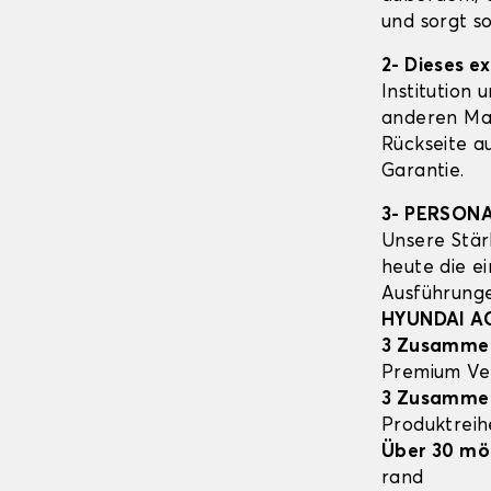
und sorgt s
2- Dieses e
Institution 
anderen Mat
Rückseite a
Garantie.
3- PERSON
Unsere Stär
heute die e
Ausführung
HYUNDAI A
3 Zusamme
Premium Ve
3 Zusamme
Produktrei
Über 30 mö
rand