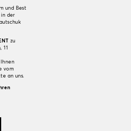
um und Best
 in der
Kautschuk
ENT
zu
, 11
 Ihnen
ie vom
te an uns.
Ihren