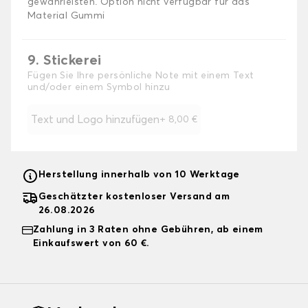
gewährleisten. Option nicht verfügbar für das
Material Gummi
9. Stickerei
Fügen Sie Ihre persönliche Note mit einem Text
und/oder einem Symbol hinzu
Text und Logo hinzufügen
+
8,00 €
Herstellung innerhalb von 10 Werktage
Geschätzter kostenloser Versand am
26.08.2026
Zahlung in 3 Raten ohne Gebühren, ab einem
Einkaufswert von 60 €.