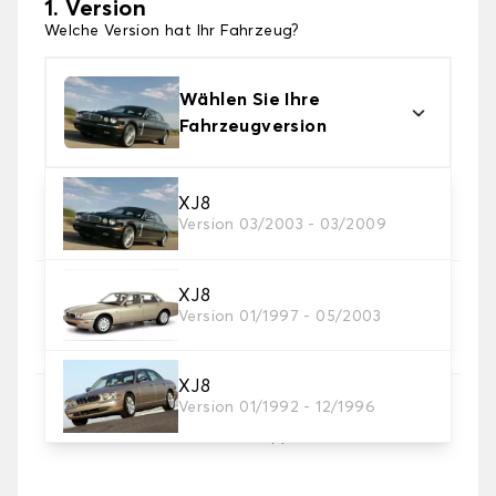
1. Version
Welche Version hat Ihr Fahrzeug?
Wählen Sie Ihre
Fahrzeugversion
2. Material
XJ8
Version 03/2003 - 03/2009
Wählen Sie das Material Ihres Autofussmatten
XJ8
3. Set-Auswahl
Version 01/1997 - 05/2003
Wählen Sie die Anzahl der Automatten, die Sie
benötigen.
XJ8
Version 01/1992 - 12/1996
4. Teppichfarbe
Wählen Sie die Farbe Ihres Teppichs Auto.