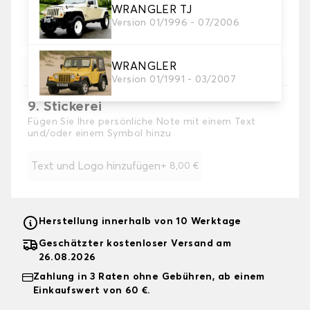
8. Absatzschoner
Empfohlen
WRANGLER TJ
Fügen Sie einen verstärkten Fersenschutz an der
Version 01/1996 - 07/2006
Fahrermatte hinzu, um maximalen Schutz zu
gewährleisten. Option nicht verfügbar für das
Material Gummi
WRANGLER
Version 01/1991 - 03/2007
9. Stickerei
Fügen Sie Ihre persönliche Note mit einem Text
und/oder einem Symbol hinzu
Text und Logo hinzufügen
+
8,00 €
Herstellung innerhalb von 10 Werktage
Geschätzter kostenloser Versand am
26.08.2026
Zahlung in 3 Raten ohne Gebühren, ab einem
Einkaufswert von 60 €.