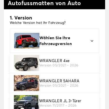
Autofussmatten von Auto
1. Version
Welche Version hat Ihr Fahrzeug?
Wählen Sie Ihre
Fahrzeugversion
2. Material
WRANGLER 4xe
Version 05/2021 - 2026
Wählen Sie das Material Ihres Autofussmatten
WRANGLER SAHARA
3. Set-Auswahl
Version 05/2021 - 2026
Wählen Sie die Anzahl der Automatten, die Sie
benötigen.
WRANGLER JL 3-Türer
Version 11/2017 - 2026
4. Teppichfarbe