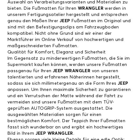
Auswahl an Verarbeitungsvarianten und Materialien zu
bieten. Die Fußmatten für Ihren
WRANGLER
werden in
unserem Fertigungsatelier hergestellt und entsprechen
genau den Maßen Ihrer
JEEP
Fußmatten im Original und
sind mit den Befestigungsclips am Fahrzeugboden
kompatibel. Nicht ohne Grund sind wir einer der
Marktführer im Online Verkauf von hochwertigen und
maßgeschneiderten Fußmatten.
Qualität für Komfort, Eleganz und Sicherheit
Im Gegensatz zu minderwertigen Fußmatten, die Sie im
Supermarkt kaufen können, werden unsere Fußmatten
passgenau für Ihren
JEEP WRANGLER
von unseren
talentierten und erfahrenen Näherinnen hergestellt,
sodass sie sich millimetergenau an die Form Ihres
JEEP
anpassen. Um Ihnen maximale Sicherheit zu garantieren
und ein Verrutschen der Matte während der Fahrt zu
vermeiden sind unsere Fußmatten mit dem TÜV-
geprüften AUTOGRIP-System ausgestattet. Die
ausgewählten Materialien sorgen für einen
bestmöglichen Komfort. Der Teppich Ihrer Fußmatten
fasst sich wunderbar an und ergibt ein hochwertiges
Bild in Ihrem
JEEP WRANGLER
.
Ebenso sorgen viele kleine Details für eine edle Optik: