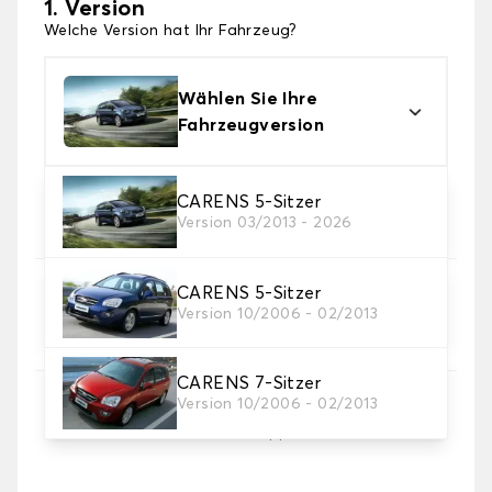
1. Version
Welche Version hat Ihr Fahrzeug?
Wählen Sie Ihre
Fahrzeugversion
2. Material
CARENS 5-Sitzer
Version 03/2013 - 2026
Wählen Sie das Material Ihres Autofussmatten
CARENS 5-Sitzer
3. Set-Auswahl
Version 10/2006 - 02/2013
Wählen Sie die Anzahl der Automatten, die Sie
benötigen.
CARENS 7-Sitzer
Version 10/2006 - 02/2013
4. Teppichfarbe
Wählen Sie die Farbe Ihres Teppichs Auto.