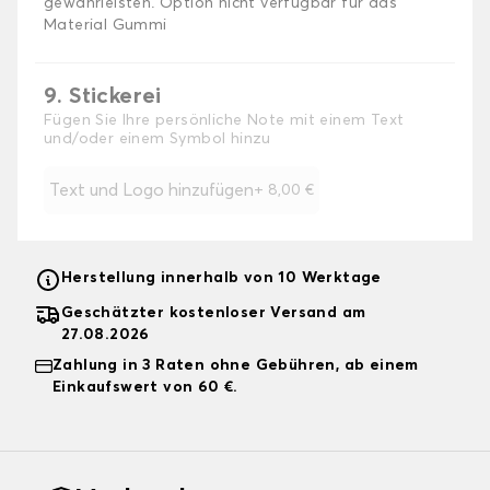
gewährleisten. Option nicht verfügbar für das
Material Gummi
9. Stickerei
Fügen Sie Ihre persönliche Note mit einem Text
und/oder einem Symbol hinzu
Text und Logo hinzufügen
+
8,00 €
Herstellung innerhalb von 10 Werktage
Geschätzter kostenloser Versand am
27.08.2026
Zahlung in 3 Raten ohne Gebühren, ab einem
Einkaufswert von 60 €.