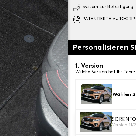
System zur Befestigung
PATENTIERTE AUTOGRIP©
Personalisieren S
1. Version
Welche Version hat Ihr Fahr
Wählen Si
2. Material
SORENTO 3
Version 11/
Wählen Sie das Material Ih