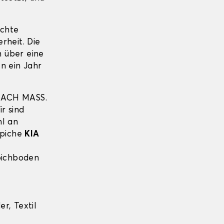
echte
erheit. Die
 über eine
n ein Jahr
NACH MASS.
r sind
hl an
ppiche
KIA
pichboden
r, Textil