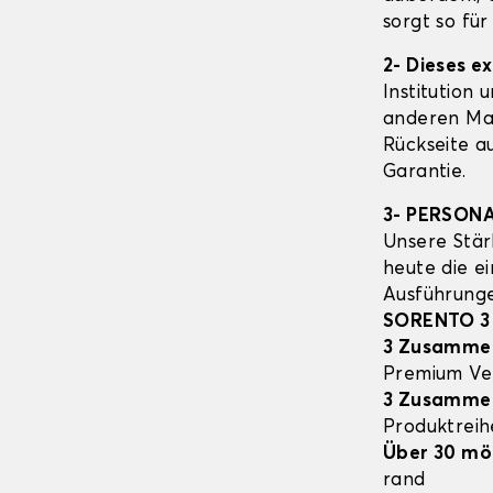
sorgt so fü
2- Dieses e
Institution 
anderen Mat
Rückseite a
Garantie.
3- PERSON
Unsere Stär
heute die e
Ausführung
SORENTO 3
3 Zusamme
Premium Ve
3 Zusamme
Produktrei
Über 30 mö
rand