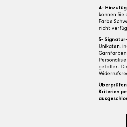
4- Hinzufü
können Sie o
Farbe Schwa
nicht verfüg
5- Signatur
Unikaten, in
Garnfarben 
Personalisi
gefallen. Da
Widerrufsrec
Überprüfen 
Kriterien p
ausgeschlos