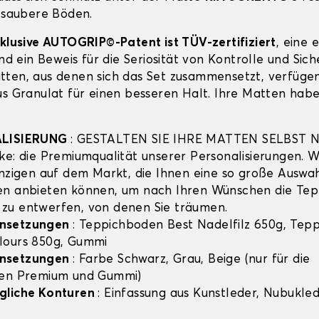
r saubere Böden.
xklusive AUTOGRIP©-Patent ist TÜV-zertifiziert
, eine 
und ein Beweis für die Seriosität von Kontrolle und Sich
ten, aus denen sich das Set zusammensetzt, verfügen
us Granulat für einen besseren Halt. Ihre Matten habe
ALISIERUNG
: GESTALTEN SIE IHRE MATTEN SELBST 
ke: die Premiumqualität unserer Personalisierungen. Wi
inzigen auf dem Markt, die Ihnen eine so große Auswa
en anbieten können, um nach Ihren Wünschen die Te
zu entwerfen, von denen Sie träumen.
nsetzungen
: Teppichboden Best Nadelfilz 650g, Tep
lours 850g, Gummi
nsetzungen
: Farbe Schwarz, Grau, Beige (nur für die
hen Premium und Gummi)
gliche Konturen
: Einfassung aus Kunstleder, Nubuklede