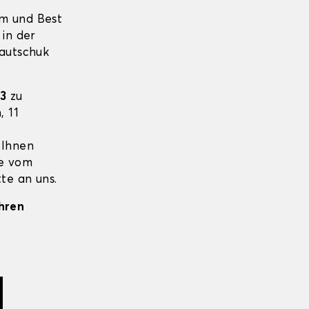
um und Best
 in der
Kautschuk
3
zu
, 11
 Ihnen
ie vom
te an uns.
Ihren