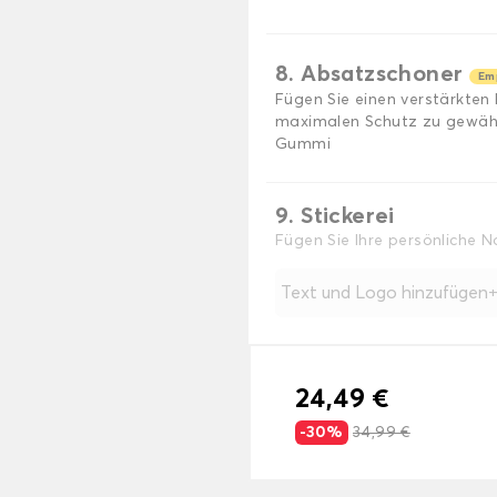
8. Absatzschoner
Em
Fügen Sie einen verstärkten
maximalen Schutz zu gewährl
Gummi
9. Stickerei
Fügen Sie Ihre persönliche 
Text und Logo hinzufügen
24,49 €
-30%
34,99 €