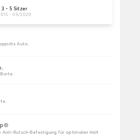
 - 5 Sitzer
2015 - 05/2020
utomatten, die Sie benötigen.
eppichs Auto.
e.
 Borte.
te.
ip®
e Anti-Rutsch-Befestigung für optimalen Halt