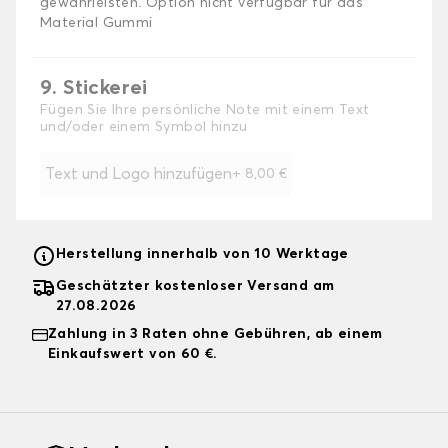
gewährleisten. Option nicht verfügbar für das
Material Gummi
9. Stickerei
Fügen Sie Ihre persönliche Note mit einem Text
und/oder einem Symbol hinzu
Text und Logo hinzufügen
+
8,00 €
Herstellung innerhalb von 10 Werktage
Geschätzter kostenloser Versand am
27.08.2026
Zahlung in 3 Raten ohne Gebühren, ab einem
Einkaufswert von 60 €.