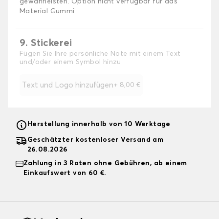
gewährleisten. Option nicht verfügbar für das
Material Gummi
9. Stickerei
Fügen Sie Ihre persönliche Note mit einem Text
und/oder einem Symbol hinzu
Text und Logo hinzufügen
+
8,00 €
Herstellung innerhalb von 10 Werktage
Geschätzter kostenloser Versand am
26.08.2026
Zahlung in 3 Raten ohne Gebühren, ab einem
Einkaufswert von 60 €.