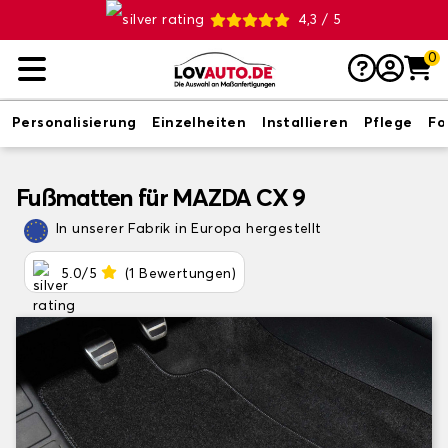
4,3 / 5
0
Personalisierung
Einzelheiten
Installieren
Pflege
Fo
Fußmatten für MAZDA CX 9
In unserer Fabrik in Europa hergestellt
5.0/5
(1 Bewertungen)