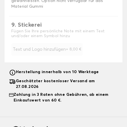
gewährleisten. Option nicht verfügbar für das
Material Gummi
9. Stickerei
Fügen Sie Ihre persönliche Note mit einem Text
und/oder einem Symbol hinzu
Text und Logo hinzufügen
+
8,00 €
Herstellung innerhalb von 10 Werktage
Geschätzter kostenloser Versand am
27.08.2026
Zahlung in 3 Raten ohne Gebühren, ab einem
Einkaufswert von 60 €.