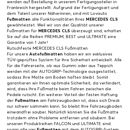
werden auf Bestellung in unserem Fertigungsatelier in
Frankreich hergestellt. Aufgrund der Fertigungsart und
dem Talent unserer Näherinnen, sind mit Lovauto
Fußmatten
alle Funktionalitäten Ihres
MERCEDES CLS
gewährleistet. Weil wir von der Qualität unserer
Fußmatten für
MERCEDES CLS
überzeugt sind, erhalten
Sie auf die Reihen PREMIUM, BEST und ULTIMATE eine
Garantie von 1 Jahr!
Rutschfeste MERCEDES CLS Fußmatten
Für unsere
Autofußmatten
haben wir ein exklusives
TÜV-geprüftes System für Ihre Sicherheit entwickelt. Alle
für die Fahrerseite, ob aus Gummi oder aus Teppich
werden mit der AUTOGRIP-Technologie ausgestattet,
sodass Ihre Matte am Boden haften bleibt. Somit
garantieren wir Ihnen optimale Sicherheit, da verhindert,
wird, dass Ihre Fußmatte beim Fahren zwischen die
Pedale rutscht. Ein weiterer Vorteil der festen Haftung
der
Fußmatten
am Fahrzeugboden ist, dass sich Dreck
nur schwer sammeln kann. So bleibt Ihre Fahrzeugboden
einwandfrei sauber. Natürlich können Sie die Fußmatte
trotzdem ohne Probleme entfernen und säubern. Bei
unseren Produktreihen FALCON und ULTIMATE sind
sogar alle vier
Fußmatten
mit dem AUTOGRIP-System