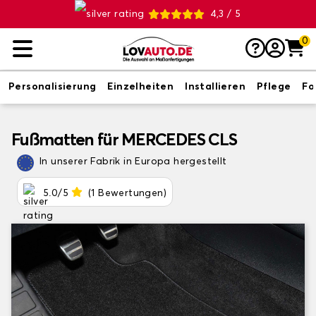
4,3 / 5
0
Personalisierung
Einzelheiten
Installieren
Pflege
Fo
Fußmatten für MERCEDES CLS
In unserer Fabrik in Europa hergestellt
5.0/5
(1 Bewertungen)