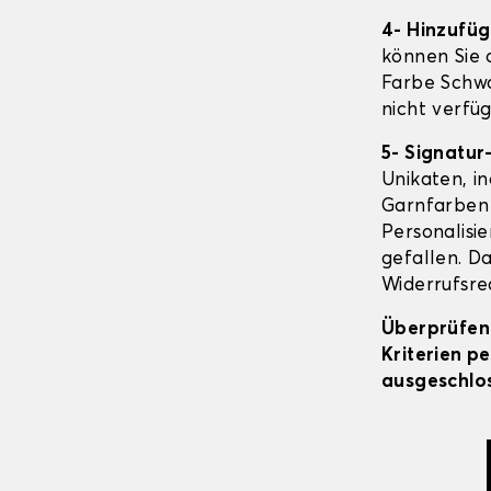
4- Hinzufü
können Sie o
Farbe Schwa
nicht verfüg
5- Signatur
Unikaten, in
Garnfarben 
Personalisi
gefallen. Da
Widerrufsrec
Überprüfen 
Kriterien p
ausgeschlos