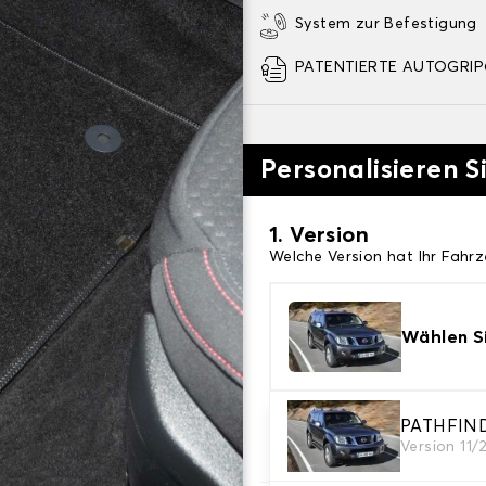
System zur Befestigung
PATENTIERTE AUTOGRIP©
Personalisieren S
1. Version
Welche Version hat Ihr Fahr
Wählen Si
2. Material
PATHFIN
Version 11/
Wählen Sie das Material Ih