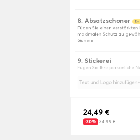
8. Absatzschoner
Em
Fügen Sie einen verstärkten
maximalen Schutz zu gewährl
Gummi
9. Stickerei
Fügen Sie Ihre persönliche 
Text und Logo hinzufügen
24,49 €
-30%
34,99 €