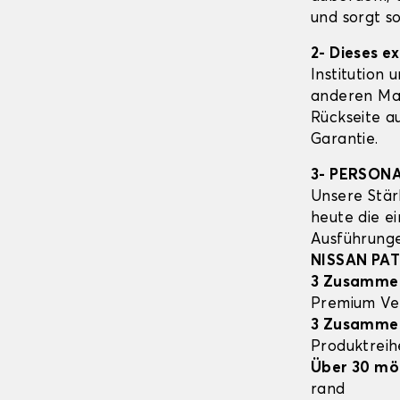
und sorgt s
2- Dieses e
Institution 
anderen Mat
Rückseite a
Garantie.
3- PERSON
Unsere Stär
heute die e
Ausführung
NISSAN PA
3 Zusamme
Premium Ve
3 Zusamme
Produktrei
Über 30 mö
rand