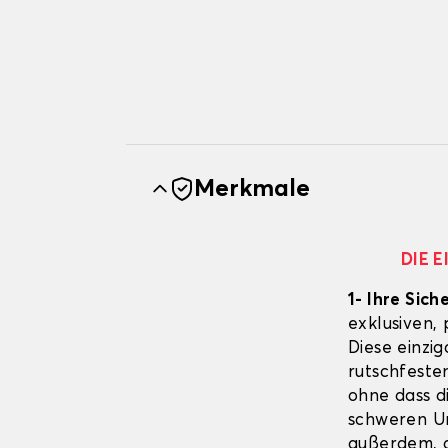
Merkmale
DIE 
1- Ihre Sich
exklusiven,
Diese einzig
rutschfeste
ohne dass d
schweren Un
außerdem, d