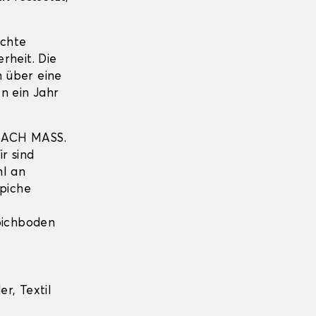
echte
erheit. Die
 über eine
n ein Jahr
NACH MASS.
r sind
hl an
piche
pichboden
r, Textil