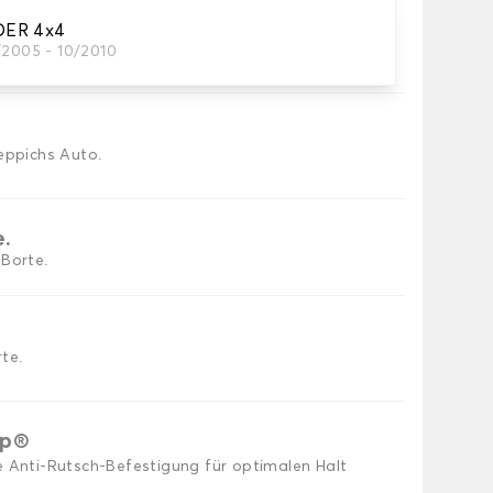
DER 4x4
/2005 - 10/2010
utomatten, die Sie benötigen.
eppichs Auto.
e.
 Borte.
te.
ip®
e Anti-Rutsch-Befestigung für optimalen Halt