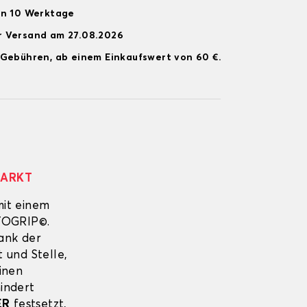
on 10 Werktage
r Versand am 27.08.2026
 Gebühren, ab einem Einkaufswert von 60 €.
MARKT
mit einem
UTOGRIP©.
Dank der
 und Stelle,
inen
indert
ER
festsetzt,