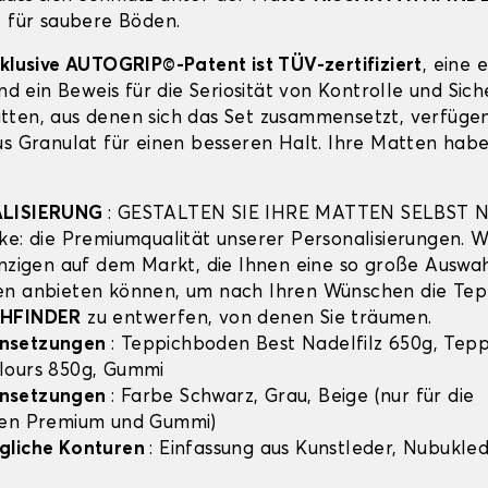
o für saubere Böden.
xklusive AUTOGRIP©-Patent ist TÜV-zertifiziert
, eine 
und ein Beweis für die Seriosität von Kontrolle und Sich
ten, aus denen sich das Set zusammensetzt, verfügen
us Granulat für einen besseren Halt. Ihre Matten habe
ALISIERUNG
: GESTALTEN SIE IHRE MATTEN SELBST 
ke: die Premiumqualität unserer Personalisierungen. Wi
inzigen auf dem Markt, die Ihnen eine so große Auswa
en anbieten können, um nach Ihren Wünschen die Tep
THFINDER
zu entwerfen, von denen Sie träumen.
nsetzungen
: Teppichboden Best Nadelfilz 650g, Tep
lours 850g, Gummi
nsetzungen
: Farbe Schwarz, Grau, Beige (nur für die
hen Premium und Gummi)
gliche Konturen
: Einfassung aus Kunstleder, Nubuklede