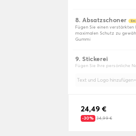
8. Absatzschoner
Em
Fügen Sie einen verstärkten
maximalen Schutz zu gewährl
Gummi
9. Stickerei
Fügen Sie Ihre persönliche 
Text und Logo hinzufügen
24,49 €
-30%
34,99 €