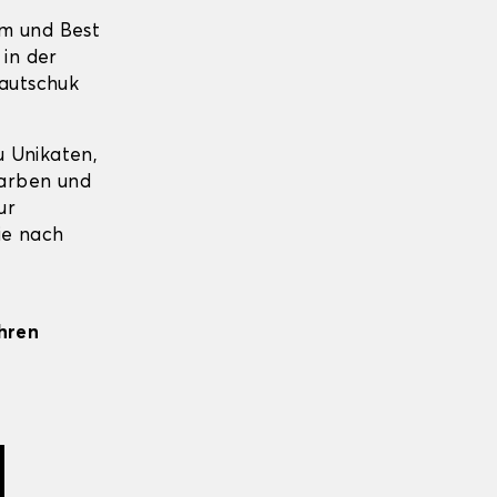
um und Best
 in der
Kautschuk
 Unikaten,
farben und
ur
ie nach
Ihren