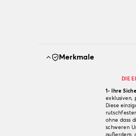
Merkmale
DIE 
1- Ihre Sich
exklusiven,
Diese einzig
rutschfeste
ohne dass d
schweren Un
außerdem, d