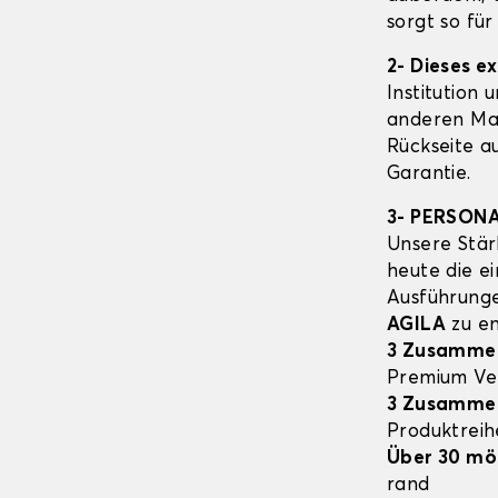
sorgt so fü
2- Dieses e
Institution 
anderen Mat
Rückseite a
Garantie.
3- PERSON
Unsere Stär
heute die e
Ausführung
AGILA
zu en
3 Zusamme
Premium Ve
3 Zusamme
Produktrei
Über 30 mö
rand