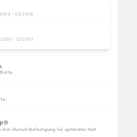
/2004 - 03/2008
utomatten, die Sie benötigen.
/2000 - 12/2003
eppichs Auto.
e.
 Borte.
te.
ip®
e Anti-Rutsch-Befestigung für optimalen Halt