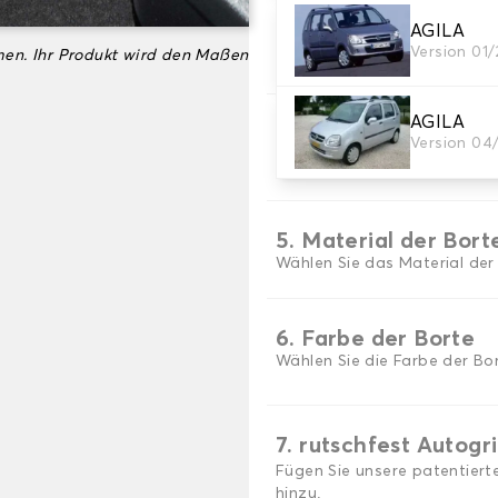
AGILA
3. Set-Auswahl
Version 01
en. Ihr Produkt wird den Maßen
Wählen Sie die Anzahl der A
AGILA
4. Teppichfarbe
Version 04
Wählen Sie die Farbe Ihres T
5. Material der Bort
Wählen Sie das Material der
6. Farbe der Borte
Wählen Sie die Farbe der Bor
7. rutschfest Autogr
Fügen Sie unsere patentiert
hinzu.