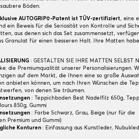
r saubere Böden.
xklusive AUTOGRIP©-Patent ist TÜV-zertifiziert
, eine 
und ein Beweis für die Seriosität von Kontrolle und Sich
ten, aus denen sich das Set zusammensetzt, verfügen
us Granulat für einen besseren Halt. Ihre Matten habe
ALISIERUNG
: GESTALTEN SIE IHRE MATTEN SELBST 
ke: die Premiumqualität unserer Personalisierungen. Wi
inzigen auf dem Markt, die Ihnen eine so große Auswa
en anbieten können, um nach Ihren Wünschen die Te
twerfen, von denen Sie träumen.
nsetzungen
: Teppichboden Best Nadelfilz 650g, Tep
lours 850g, Gummi
nsetzungen
: Farbe Schwarz, Grau, Beige (nur für die
hen Premium und Gummi)
gliche Konturen
: Einfassung aus Kunstleder, Nubuklede