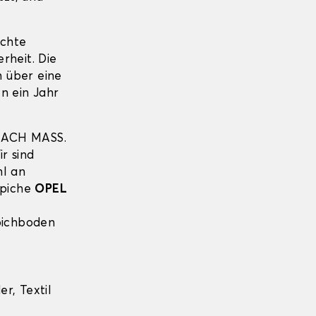
echte
erheit. Die
 über eine
n ein Jahr
NACH MASS.
r sind
hl an
ppiche
OPEL
pichboden
r, Textil