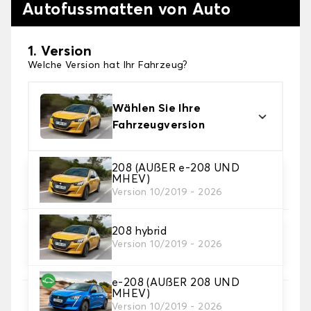
Autofussmatten von Auto
1. Version
Welche Version hat Ihr Fahrzeug?
Wählen Sie Ihre
Fahrzeugversion
208 (AUßER e-208 UND
2. Material
MHEV)
Wählen Sie das Material Ihres Autofussmatten
Version 10/2019 - 2026
208 hybrid
3. Set-Auswahl
Version 10/2019 - 2026
Wählen Sie die Anzahl der Automatten, die Sie
benötigen.
e-208 (AUßER 208 UND
MHEV)
4. Teppichfarbe
Version 10/2019 - 2026