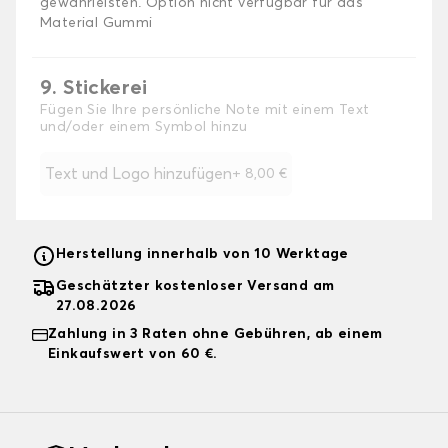
gewährleisten. Option nicht verfügbar für das
Material Gummi
9. Stickerei
Fügen Sie Ihre persönliche Note mit einem Text
und/oder einem Symbol hinzu
Text und Logo hinzufügen
+
8,00 €
Herstellung innerhalb von 10 Werktage
Geschätzter kostenloser Versand am
27.08.2026
Zahlung in 3 Raten ohne Gebühren, ab einem
Einkaufswert von 60 €.