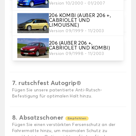
Version 10/2000 - 01/2007
5. Material der Borte.
206 KOMBI (AUßER 206 +,
Wählen Sie das Material der Borte.
CABRIOLET UND
LIMOUISNE)
Version 09/1999 - 11/2003
206 (AUßER 206 +,
CABRIOLET UND KOMBI)
6. Farbe der Borte
Version 09/1998 - 11/2003
Wählen Sie die Farbe der Borte.
7. rutschfest Autogrip®
Fügen Sie unsere patentierte Anti-Rutsch-
Befestigung für optimalen Halt hinzu.
8. Absatzschoner
Empfohlen
Fügen Sie einen verstärkten Fersenschutz an der
Fahrermatte hinzu, um maximalen Schutz zu