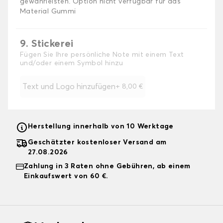
gewährleisten. Option nicht verfügbar für das
Material Gummi
9. Stickerei
Fügen Sie Ihre persönliche Note mit einem Text
und/oder einem Symbol hinzu
Text und Logo hinzufügen
+
8,00 €
Herstellung innerhalb von 10 Werktage
Geschätzter kostenloser Versand am
27.08.2026
Zahlung in 3 Raten ohne Gebühren, ab einem
Einkaufswert von 60 €.