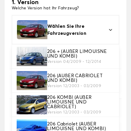
1. Version
Welche Version hat Ihr Fahrzeug?
Wählen Sie Ihre
Fahrzeugversion
206 + (AUßER LIMOUISNE
2. Material
UND KOMBI)
Wählen Sie das Material Ihres Autofussmatten
Version 04/2009 - 12/2014
206 (AUßER CABRIOLET
3. Set-Auswahl
UND KOMBI)
Wählen Sie die Anzahl der Automatten, die Sie
Version 12/2003 - 03/2009
benötigen.
206 KOMBI (AUßER
LIMOUISNE UND
CABRIOLET)
4. Teppichfarbe
Version 12/2003 - 03/2009
Wählen Sie die Farbe Ihres Teppichs Auto.
206 Cabriolet (AUßER
LIMOUISNE UND KOMBI)