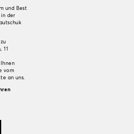
um und Best
 in der
Kautschuk
zu
, 11
 Ihnen
ie vom
te an uns.
Ihren