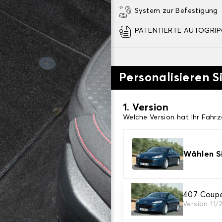
System zur Befestigung
PATENTIERTE AUTOGRIP©
Personalisieren S
1. Version
Welche Version hat Ihr Fahr
Wählen Si
2. Material
407 Coup
Version 11/
Wählen Sie das Material Ih