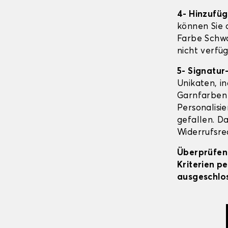
4- Hinzufü
können Sie o
Farbe Schwa
nicht verfüg
5- Signatur
Unikaten, in
Garnfarben 
Personalisi
gefallen. Da
Widerrufsrec
Überprüfen 
Kriterien p
ausgeschlos