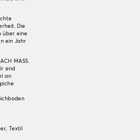
echte
erheit. Die
 über eine
n ein Jahr
NACH MASS.
r sind
hl an
piche
pichboden
r, Textil