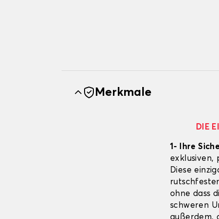
Merkmale
DIE 
1- Ihre Sich
exklusiven,
Diese einzig
rutschfeste
ohne dass d
schweren Un
außerdem, d