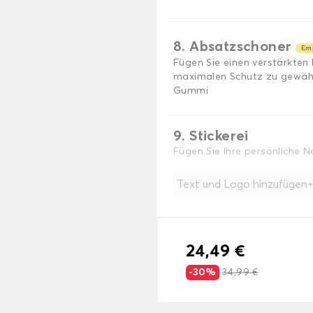
8. Absatzschoner
Em
Fügen Sie einen verstärkten
maximalen Schutz zu gewährl
Gummi
9. Stickerei
Fügen Sie Ihre persönliche 
Text und Logo hinzufügen
24,49 €
-30%
34,99 €