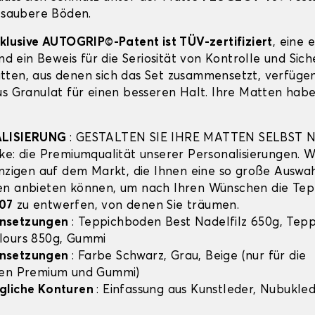
r saubere Böden.
xklusive AUTOGRIP©-Patent ist TÜV-zertifiziert
, eine 
und ein Beweis für die Seriosität von Kontrolle und Sich
ten, aus denen sich das Set zusammensetzt, verfügen
us Granulat für einen besseren Halt. Ihre Matten habe
ALISIERUNG
: GESTALTEN SIE IHRE MATTEN SELBST 
ke: die Premiumqualität unserer Personalisierungen. Wi
inzigen auf dem Markt, die Ihnen eine so große Auswa
en anbieten können, um nach Ihren Wünschen die Tep
07
zu entwerfen, von denen Sie träumen.
nsetzungen
: Teppichboden Best Nadelfilz 650g, Tep
lours 850g, Gummi
nsetzungen
: Farbe Schwarz, Grau, Beige (nur für die
hen Premium und Gummi)
gliche Konturen
: Einfassung aus Kunstleder, Nubuklede