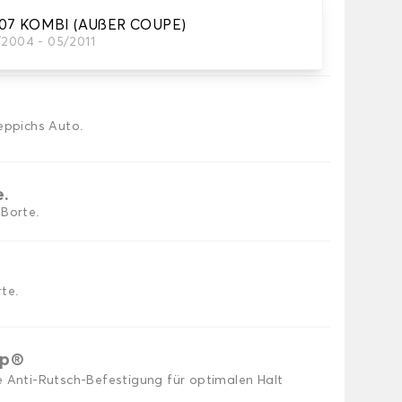
407 KOMBI (AUßER COUPE)
/2004 - 05/2011
utomatten, die Sie benötigen.
eppichs Auto.
e.
 Borte.
te.
ip®
e Anti-Rutsch-Befestigung für optimalen Halt