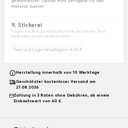
gewährleisten. Option nicht verfügbar für das
Material Gummi
9. Stickerei
Fügen Sie Ihre persönliche Note mit einem Text
und/oder einem Symbol hinzu
Text und Logo hinzufügen
+
8,00 €
Herstellung innerhalb von 10 Werktage
Geschätzter kostenloser Versand am
27.08.2026
Zahlung in 3 Raten ohne Gebühren, ab einem
Einkaufswert von 60 €.