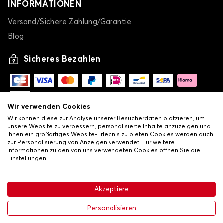
INFORMATIONEN
Versand/Sichere Zahlung/Garantie
Blog
Sicheres Bezahlen
Wir verwenden Cookies
Wir können diese zur Analyse unserer Besucherdaten platzieren, um
unsere Website zu verbessern, personalisierte Inhalte anzuzeigen und
Ihnen ein großartiges Website-Erlebnis zu bieten.Cookies werden auch
zur Personalisierung von Anzeigen verwendet. Für weitere
Informationen zu den von uns verwendeten Cookies öffnen Sie die
Einstellungen.
-
© Copyright 2026 Lovauto
•
Allgemeine Verkaufsbedingungen
Akzeptiere
•
Datenschutz- und Cookie-Richtlinie
Livraison
24,49 €
In den Warenkorb
Personalisieren
-30%
34,99 €