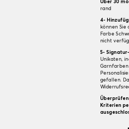
Über 30 mö
rand
4- Hinzufü
können Sie o
Farbe Schwa
nicht verfüg
5- Signatur
Unikaten, in
Garnfarben 
Personalisi
gefallen. Da
Widerrufsrec
Überprüfen 
Kriterien p
ausgeschlos