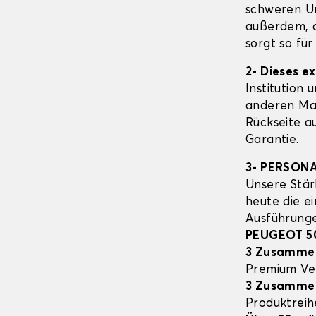
schweren Un
außerdem, d
sorgt so fü
2- Dieses e
Institution 
anderen Mat
Rückseite a
Garantie.
3- PERSON
Unsere Stär
heute die e
Ausführung
PEUGEOT 5
3 Zusamme
Premium Ve
3 Zusamme
Produktrei