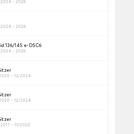
/2024 - 2026
res Autofussmatten
/2024 - 2026
utomatten, die Sie benötigen.
id 136/145 e-DSC6
/2024 - 2026
eppichs Auto.
itzer
/2020 - 12/2024
e.
 Borte.
itzer
/2020 - 12/2024
te.
itzer
/2017 - 11/2020
ip®