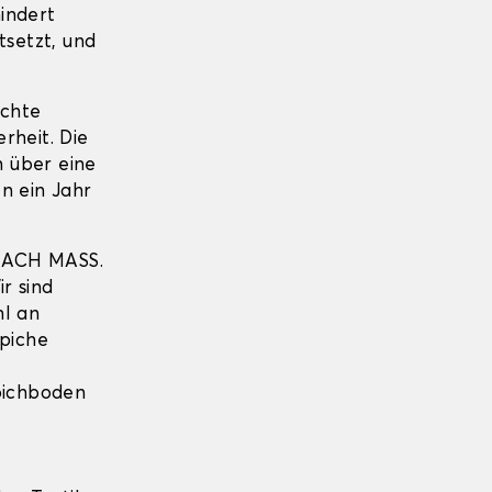
indert
tsetzt, und
echte
erheit. Die
 über eine
n ein Jahr
NACH MASS.
r sind
hl an
piche
pichboden