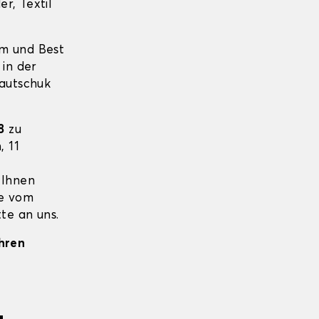
r, Textil
um und Best
 in der
Kautschuk
8
zu
, 11
 Ihnen
ie vom
te an uns.
Ihren