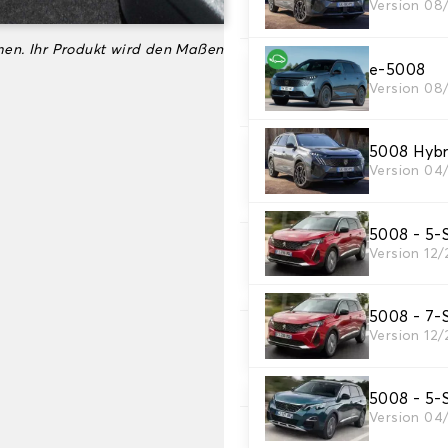
Version 08
Wählen Sie das Material Ih
en. Ihr Produkt wird den Maßen
e-5008
3. Set-Auswahl
Version 08
Wählen Sie die Anzahl der A
5008 Hybr
4. Teppichfarbe
Version 04
Wählen Sie die Farbe Ihres T
5008 - 5-S
Version 12
5. Material der Bort
Wählen Sie das Material der
5008 - 7-S
Version 12
6. Farbe der Borte
Wählen Sie die Farbe der Bor
5008 - 5-S
Version 04
7. rutschfest Autogr