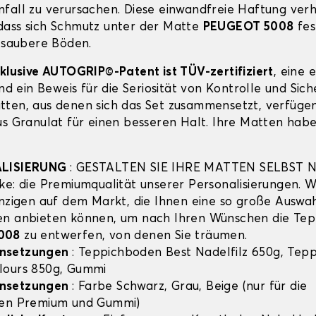
fall zu verursachen. Diese einwandfreie Haftung verh
ass sich Schmutz unter der Matte
PEUGEOT 5008
fes
r saubere Böden.
xklusive AUTOGRIP©-Patent ist TÜV-zertifiziert
, eine 
und ein Beweis für die Seriosität von Kontrolle und Sich
ten, aus denen sich das Set zusammensetzt, verfügen
us Granulat für einen besseren Halt. Ihre Matten habe
ALISIERUNG
: GESTALTEN SIE IHRE MATTEN SELBST 
ke: die Premiumqualität unserer Personalisierungen. Wi
inzigen auf dem Markt, die Ihnen eine so große Auswa
en anbieten können, um nach Ihren Wünschen die Tep
008
zu entwerfen, von denen Sie träumen.
nsetzungen
: Teppichboden Best Nadelfilz 650g, Tep
lours 850g, Gummi
nsetzungen
: Farbe Schwarz, Grau, Beige (nur für die
hen Premium und Gummi)