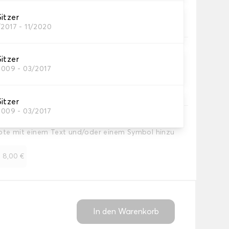
e Anti-Rutsch-Befestigung für optimalen Halt
itzer
/2017 - 11/2020
pfohlen
itzer
 Fersenschutz an der Fahrermatte hinzu, um
2009 - 03/2017
eisten. Option nicht verfügbar für das Material
itzer
2009 - 03/2017
Note mit einem Text und/oder einem Symbol hinzu
+
8,00 €
In den Warenkorb