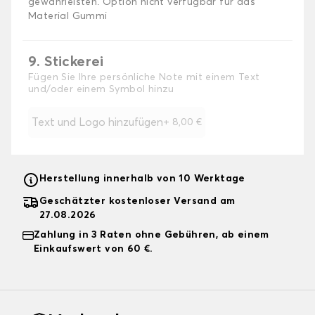
gewährleisten. Option nicht verfügbar für das
Material Gummi
9. Stickerei
Fügen Sie Ihre persönliche Note mit einem Text
und/oder einem Symbol hinzu
Text und Logo hinzufügen
+
8,00 €
Herstellung innerhalb von 10 Werktage
Geschätzter kostenloser Versand am
27.08.2026
Zahlung in 3 Raten ohne Gebühren, ab einem
Einkaufswert von 60 €.